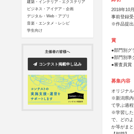
建築・インテリア・エクステリア
ビジネス・アイデア・企画
2018年10月
デジタル・Web・アプリ
事前登録受
音楽・エンタメ・レシピ
※作品提出
学生向け
賞
●部門別グ
主催者の皆様へ
●部門別準
コンテスト掲載申し込み
●審査員賞
募集内容
オリジナル
※新潟県内
て学ぶ過程
※学習した
で、どのよ
か等がまと
【部門】