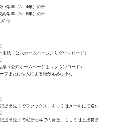
校中学年（3・4年）の部
校高学年（5・6年）の部
生の部
】
ー用紙（公式ホームページよりダウンロード）
】
品票（公式ホームページよりダウンロード）
ープまたは個人による複数応募は不可
】
記提出先までファックス、もしくはメールにて送付
】
記提出先まで宅急便等での発送、もしくは直接持参