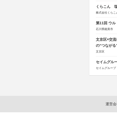
くらこん 塩
株式会社くらこ
第11回 ウ
石川県能美市
文京区×交
の“つながる
文京区
セイムグルー
セイムグループ
運営会