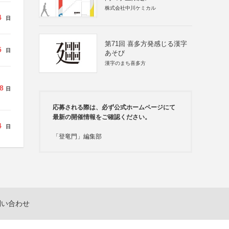
株式会社中川ケミカル
4
日
第71回 喜多方発感じる漢字
5
日
あそび
漢字のまち喜多方
8
日
応募される際は、必ず公式ホームページにて
最新の開催情報をご確認ください。
4
日
「登竜門」編集部
問い合わせ