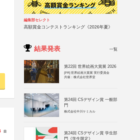
編集部セレクト
高額賞金コンテストランキング《2026年夏》
結果発表
一覧
第22回 世界絵画大賞展 2026
[PR]
世界絵画大賞展 実行委員会
共催：株式会社世界堂
第24回 CSデザイン賞 一般部
門
株式会社中川ケミカル
4
日
第24回 CSデザイン賞 学生部
門《学生限定》