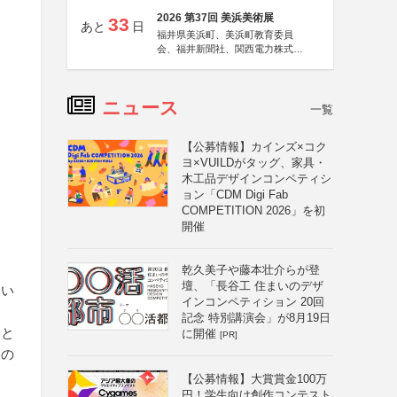
2026 第37回 美浜美術展
33
あと
日
福井県美浜町、美浜町教育委員
会、福井新聞社、関西電力株式会
社
ニュース
一覧
【公募情報】カインズ×コク
ヨ×VUILDがタッグ、家具・
木工品デザインコンペティシ
ョン「CDM Digi Fab
COMPETITION 2026」を初
開催
乾久美子や藤本壮介らが登
壇、「長谷工 住まいのデザ
つい
インコンペティション 20回
記念 特別講演会」が8月19日
こと
に開催
[PR]
くの
【公募情報】大賞賞金100万
円！学生向け創作コンテスト