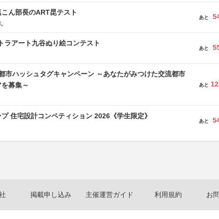
こん部長のART昆テスト
5
あと
ん
ルトラアート九谷ぬり絵コンテスト
5
あと
流都市ハッシュタグキャンペーン ～あなたがみつけた交流都市
12
”を募集～
あと
プ 住宅設計コンペティション 2026《学生限定》
5
あと
社
掲載申し込み
主催運営ガイド
利用規約
お