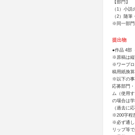
【部門】
（1）小説
（2）随筆
※同一部門
提出物
●作品 4
※原稿は縦
※ワープロ
稿用紙換算
※以下の事
応募部門・
ム（使用す
の場合は学
（過去に応
※200字
※必ず通し
リップ等で