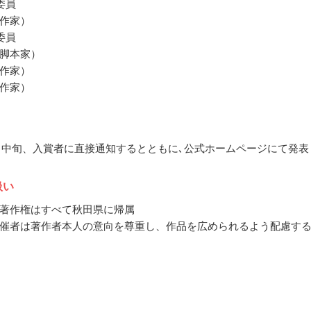
委員
作家）
委員
脚本家）
作家）
作家）
10月中旬、入賞者に直接通知するとともに､公式ホームページにて発表
扱い
著作権はすべて秋田県に帰属
催者は著作者本人の意向を尊重し、作品を広められるよう配慮す