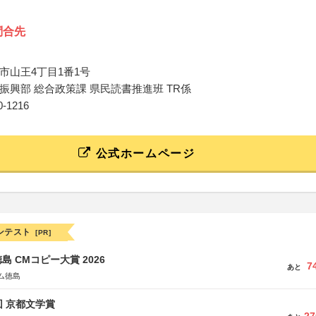
問合先
市山王4丁目1番1号
振興部 総合政策課 県民読書推進班 TR係
60-1216
公式ホームページ
ンテスト
[PR]
島 CMコピー大賞 2026
7
あと
ム徳島
回 京都文学賞