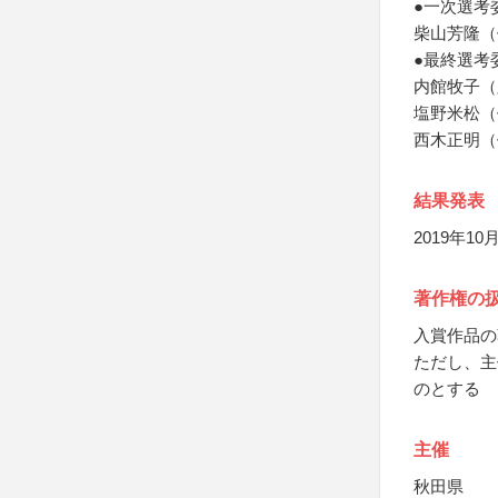
●一次選考
柴山芳隆（
●最終選考
内館牧子（
塩野米松（
西木正明（
結果発表
2019年
著作権の
入賞作品の
ただし、主
のとする
主催
秋田県