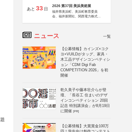
2026 第37回 美浜美術展
33
あと
日
福井県美浜町、美浜町教育委員
会、福井新聞社、関西電力株式会
社
ニュース
一覧
【公募情報】カインズ×コク
ヨ×VUILDがタッグ、家具・
木工品デザインコンペティシ
ョン「CDM Digi Fab
COMPETITION 2026」を初
開催
乾久美子や藤本壮介らが登
壇、「長谷工 住まいのデザ
インコンペティション 20回
記念 特別講演会」が8月19日
に開催
[PR]
を題
【公募情報】大賞賞金100万
円！学生向け創作コンテスト