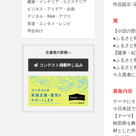
建築・インテリア・エクステリア
作品提出･
ビジネス・アイデア・企画
デジタル・Web・アプリ
賞
音楽・エンタメ・レシピ
【小説の部
学生向け
●ふるさと
●ふるさと
【随筆・紀
主催者の皆様へ
●ふるさと
コンテスト掲載申し込み
●ふるさと
※入賞者に
募集内容
テーマにそ
※日本語で
【テーマ】
秋田県を舞
材とした作