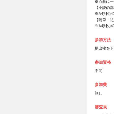
※応募は一
【小説の部
※A4判の4
【随筆・紀
※A4判の4
参加方法
提出物を下
参加資格
不問
参加費
無し
審査員