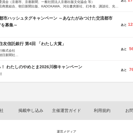
27
あと
委員会（京都市、京都新聞、一般社団法人京都出版文化協会 等）
店商業組合、朝日新聞出版、KADOKAWA、河出書房新社、幻冬舎、講談社、光文
学館、祥伝社、新潮社、淡交社、ちいさいミシマ社、徳間書店、早川書房、PHP
、文藝春秋、ポプラ社、毎日新聞出版
流都市ハッシュタグキャンペーン ～あなたがみつけた交流都市
12
”を募集～
あと
住友信託銀行 第4回 「わたし大賞」
5
あと
行株式会社
朝日新聞社
株式会社
！ わたしのやめとま2026川柳キャンペーン
7
あと
社
社
掲載申し込み
主催運営ガイド
利用規約
お
運営メディア