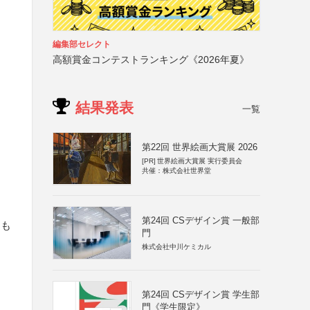
編集部セレクト
高額賞金コンテストランキング《2026年夏》
結果発表
一覧
第22回 世界絵画大賞展 2026
[PR]
世界絵画大賞展 実行委員会
共催：株式会社世界堂
第24回 CSデザイン賞 一般部
るも
門
株式会社中川ケミカル
第24回 CSデザイン賞 学生部
門《学生限定》