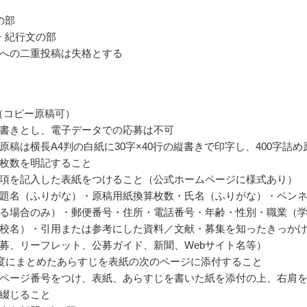
の部
・紀行文の部
への二重投稿は失格とする
部（コピー原稿可）
書きとし、電子データでの応募は不可
原稿は横長A4判の白紙に30字×40行の縦書きで印字し、400字詰め
枚数を明記すること
項を記入した表紙をつけること（公式ホームページに様式あり）
題名（ふりがな）・原稿用紙換算枚数・氏名（ふりがな）・ペン
る場合のみ）・郵便番号・住所・電話番号・年齢・性別・職業（
校名）・引用または参考にした資料／文献・募集を知ったきっか
募、リーフレット、公募ガイド、新聞、Webサイト名等）
程度にまとめたあらすじを表紙の次のページに添付すること
ページ番号をつけ、表紙、あらすじを書いた紙を添付の上、右肩
綴じること