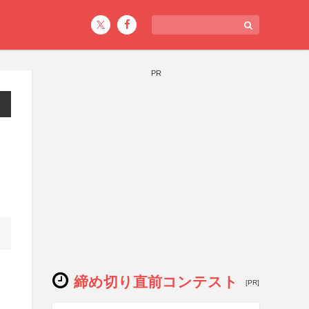
PR
締め切り直前コンテスト
[PR]