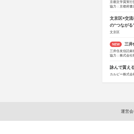
京都文学賞実行
協力：京都府書
社、集英社、小
研究所、双葉社
文京区×交
の“つながる
文京区
三井
NEW
三井住友信託銀
協力：株式会社
後援：日本郵便
詠んで貰える
カルビー株式会
運営会