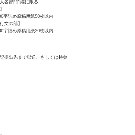
人各部門1編に限る
】
00字詰め原稿用紙50枚以内
行文の部】
00字詰め原稿用紙20枚以内
記提出先まで郵送、もしくは持参