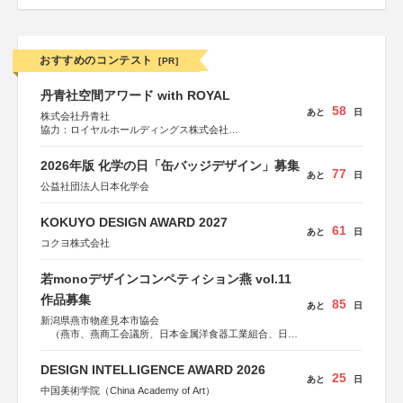
おすすめのコンテスト
[PR]
丹青社空間アワード with ROYAL
58
あと
日
株式会社丹青社
協力：ロイヤルホールディングス株式会社
運営協力：株式会社JDN
2026年版 化学の日「缶バッジデザイン」募集
77
あと
日
公益社団法人日本化学会
KOKUYO DESIGN AWARD 2027
61
あと
日
コクヨ株式会社
若monoデザインコンペティション燕 vol.11
作品募集
85
あと
日
新潟県燕市物産見本市協会
（燕市、燕商工会議所、日本金属洋食器工業組合、日本
金属ハウスウェア工業組合）
DESIGN INTELLIGENCE AWARD 2026
25
あと
日
中国美術学院（China Academy of Art）