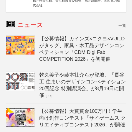
福井県美浜町、美浜町教育委員会、福井新聞社、関西電力株
式会社
ニュース
一覧
【公募情報】カインズ×コクヨ×VUILD
がタッグ、家具・木工品デザインコン
ペティション「CDM Digi Fab
COMPETITION 2026」を初開催
乾久美子や藤本壮介らが登壇、「長谷
工 住まいのデザインコンペティション
20回記念 特別講演会」が8月19日に開
催
[PR]
【公募情報】大賞賞金100万円！学生
向け創作コンテスト「サイゲームス ク
リエイティブコンテスト2026」が開催