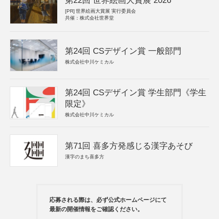
第22回 世界絵画大賞展 2026
[PR]
世界絵画大賞展 実行委員会
共催：株式会社世界堂
第24回 CSデザイン賞 一般部門
株式会社中川ケミカル
第24回 CSデザイン賞 学生部門《学生
限定》
株式会社中川ケミカル
第71回 喜多方発感じる漢字あそび
漢字のまち喜多方
応募される際は、必ず公式ホームページにて
最新の開催情報をご確認ください。