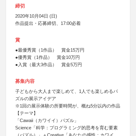
締切
2020年10月04日 (日)
作品提出・応募締切、17:00必着
賞
●最優秀賞（1作品） 賞金15万円
●優秀賞（1作品） 賞金10万円
●入賞（最大3作品） 賞金5万円
募集内容
子どもから大人まで楽しめて、1人でも楽しめるパ
ズルの展示アイデア
※1回の展示体験の所要時間が、概ね5分以内の作品
【テーマ】
「Cawaii（カワイイ）パズル」
Science「科学：プログラミング的思考を育む要素
（パズル）」＋Creative「あなたの感性：カワイ