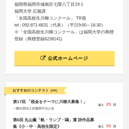
福岡県福岡市城南区七隈八丁目19-1
福岡大学 広報課
「全国高校生川柳コンクール」 TR係
tel : 092-871-6631（代表）（平日9:00～16:30）
※「全国高校生川柳コンクール」は福岡大学の商標
登録（商標登録6238141)
公式ホームページ
おすすめのコンテスト
[PR]
第17回 「税金をテーマに川柳大募集！」
23
あと
日
一般社団法人武蔵府中法人会
第6回 丸山薫「帆・ランプ・鷗」賞 詩作品募
53
集《小・中・高校生限定》
あと
日