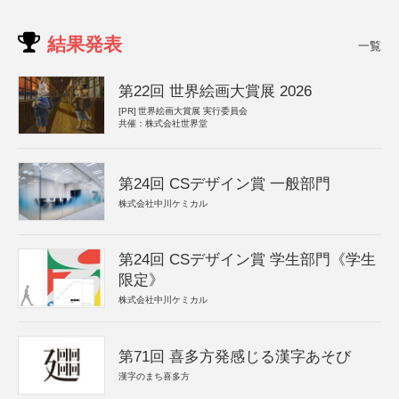
結果発表
一覧
第22回 世界絵画大賞展 2026
[PR]
世界絵画大賞展 実行委員会
共催：株式会社世界堂
第24回 CSデザイン賞 一般部門
株式会社中川ケミカル
第24回 CSデザイン賞 学生部門《学生
限定》
株式会社中川ケミカル
第71回 喜多方発感じる漢字あそび
漢字のまち喜多方