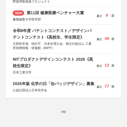
野菜摂取推進プロジェクト
第11回 健康医療ベンチャー大賞
NEW
9
あと
日
慶應義塾大学医学部
令和8年度 パテントコンテスト／デザインパ
テントコンテスト《高校生、学生限定》
49
あと
日
文部科学省、特許庁、日本弁理士会、独立行政法人 工業
所有権情報・研修館（INPIT）
NITプロダクトデザインコンテスト 2026《高
13
校生限定》
あと
日
日本工業大学
2026年版 化学の日「缶バッジデザイン」募集
77
あと
日
公益社団法人日本化学会
PR