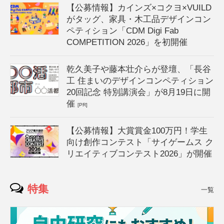
【公募情報】カインズ×コクヨ×VUILD
がタッグ、家具・木工品デザインコン
ペティション「CDM Digi Fab
COMPETITION 2026」を初開催
乾久美子や藤本壮介らが登壇、「長谷
工 住まいのデザインコンペティション
20回記念 特別講演会」が8月19日に開
催
[PR]
【公募情報】大賞賞金100万円！学生
向け創作コンテスト「サイゲームス ク
リエイティブコンテスト2026」が開催
特集
一覧