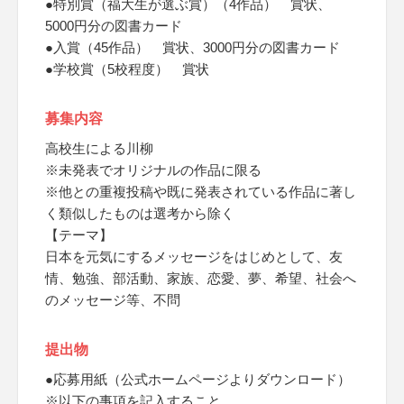
●特別賞（福大生が選ぶ賞）（4作品） 賞状、
5000円分の図書カード
●入賞（45作品） 賞状、3000円分の図書カード
●学校賞（5校程度） 賞状
募集内容
高校生による川柳
※未発表でオリジナルの作品に限る
※他との重複投稿や既に発表されている作品に著し
く類似したものは選考から除く
【テーマ】
日本を元気にするメッセージをはじめとして、友
情、勉強、部活動、家族、恋愛、夢、希望、社会へ
のメッセージ等、不問
提出物
●応募用紙（公式ホームページよりダウンロード）
※以下の事項を記入すること