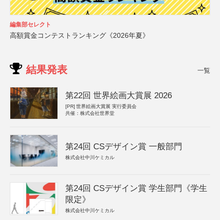
編集部セレクト
高額賞金コンテストランキング《2026年夏》
結果発表
一覧
第22回 世界絵画大賞展 2026
[PR]
世界絵画大賞展 実行委員会
共催：株式会社世界堂
第24回 CSデザイン賞 一般部門
株式会社中川ケミカル
第24回 CSデザイン賞 学生部門《学生
限定》
株式会社中川ケミカル