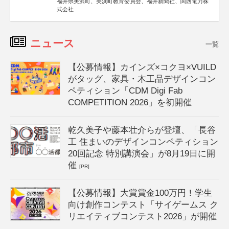
福井県美浜町、美浜町教育委員会、福井新聞社、関西電力株
式会社
ニュース
一覧
【公募情報】カインズ×コクヨ×VUILD
がタッグ、家具・木工品デザインコン
ペティション「CDM Digi Fab
COMPETITION 2026」を初開催
乾久美子や藤本壮介らが登壇、「長谷
工 住まいのデザインコンペティション
20回記念 特別講演会」が8月19日に開
催
[PR]
【公募情報】大賞賞金100万円！学生
向け創作コンテスト「サイゲームス ク
リエイティブコンテスト2026」が開催