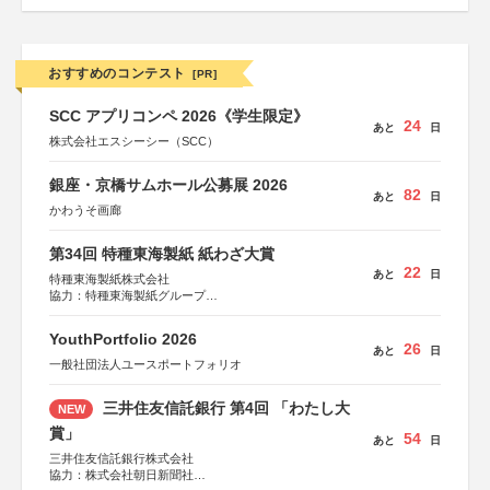
おすすめのコンテスト
[PR]
SCC アプリコンペ 2026《学生限定》
24
あと
日
株式会社エスシーシー（SCC）
銀座・京橋サムホール公募展 2026
82
あと
日
かわうそ画廊
第34回 特種東海製紙 紙わざ大賞
22
あと
日
特種東海製紙株式会社
協力：特種東海製紙グループ
特別協賛：静岡県長泉町
YouthPortfolio 2026
26
あと
日
一般社団法人ユースポートフォリオ
三井住友信託銀行 第4回 「わたし大
NEW
賞」
54
あと
日
三井住友信託銀行株式会社
協力：株式会社朝日新聞社