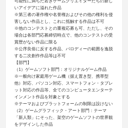
可能性に満ちた若きゲームクリエイターたちの新し
いアイデアに溢れた作品
※第三者の著作権や名誉権およびその他の権利を侵
害しない作品とし、これに抵触する作品は不可
※他のコンテストとの重複応募も可、ただし、その
場合は各部門応募締切時点で、他のコンテストの受
賞歴がない作品に限る
※公序良俗に反する作品、パロディーの範囲を逸脱
する二次創作作品等は不可
【部門】
（1）ゲームソフト部門：オリジナルゲーム作品
※一般向け家庭用ゲーム機（据え置き型、携帯型
他）対応、パソコン対応、スマートフォン・タブレ
ット対応の作品等、全てのコンピュータエンターテ
インメント作品を対象とする
※テーマおよびプラットフォームの制限は設けない
（2）ゲームグラフィック・アート部門：テーマ
「新人類」にそった、架空のゲームソフトの世界観
をデザインした作品