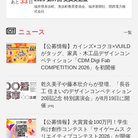
33
あと
日
福井県美浜町、美浜町教育委員会、福井新聞社、関西電力株
式会社
ニュース
一覧
【公募情報】カインズ×コクヨ×VUILD
がタッグ、家具・木工品デザインコン
ペティション「CDM Digi Fab
COMPETITION 2026」を初開催
乾久美子や藤本壮介らが登壇、「長谷
工 住まいのデザインコンペティション
20回記念 特別講演会」が8月19日に開
催
[PR]
【公募情報】大賞賞金100万円！学生
向け創作コンテスト「サイゲームス ク
リエイティブコンテスト2026」が開催