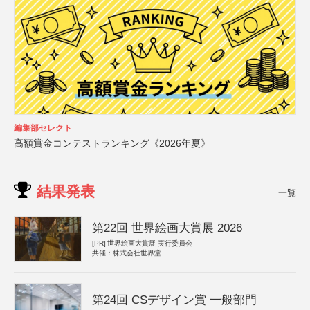
編集部セレクト
高額賞金コンテストランキング《2026年夏》
結果発表
一覧
第22回 世界絵画大賞展 2026
[PR]
世界絵画大賞展 実行委員会
共催：株式会社世界堂
第24回 CSデザイン賞 一般部門