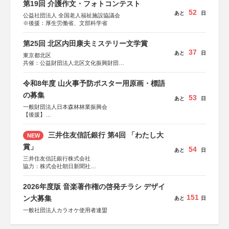
第19回 介護作文・フォトコンテスト
52
あと
日
公益社団法人 全国老人福祉施設協議会
※後援：厚生労働省、文部科学省
第25回 北区内田康夫ミステリー文学賞
37
あと
日
東京都北区
共催：公益財団法人北区文化振興財団
協力：一般財団法人内田康夫財団
協賛：株式会社実業之日本社
令和8年度 山火事予防ポスター用原画・標語
の募集
53
あと
日
一般財団法人日本森林林業振興会
【後援】
総務省消防庁、文部科学省、林野庁、全国森林組合連合
会、森林火災対策協会
三井住友信託銀行 第4回 「わたし大
NEW
賞」
54
あと
日
三井住友信託銀行株式会社
協力：株式会社朝日新聞社
後援：日本郵便株式会社
2026年度版 音楽著作権の啓発チラシ デザイ
151
ン大募集
あと
日
一般社団法人カラオケ使用者連盟