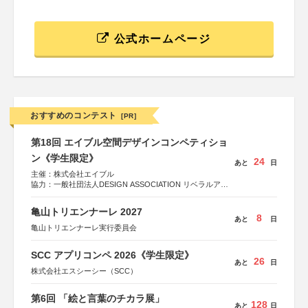
公式ホームページ
おすすめのコンテスト
[PR]
第18回 エイブル空間デザインコンペティショ
ン《学生限定》
24
あと
日
主催：株式会社エイブル
協力：一般社団法人DESIGN ASSOCIATION リベラルアー
ツ協会
運営：TOKYO COMPANY株式会社
亀山トリエンナーレ 2027
8
あと
日
亀山トリエンナーレ実行委員会
SCC アプリコンペ 2026《学生限定》
26
あと
日
株式会社エスシーシー（SCC）
第6回 「絵と言葉のチカラ展」
128
あと
日