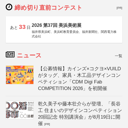
締め切り直前コンテスト
[PR]
2026 第37回 美浜美術展
33
あと
日
福井県美浜町、美浜町教育委員会、福井新聞社、関西電力株
式会社
ニュース
一覧
【公募情報】カインズ×コクヨ×VUILD
がタッグ、家具・木工品デザインコン
ペティション「CDM Digi Fab
COMPETITION 2026」を初開催
乾久美子や藤本壮介らが登壇、「長谷
工 住まいのデザインコンペティション
20回記念 特別講演会」が8月19日に開
催
[PR]