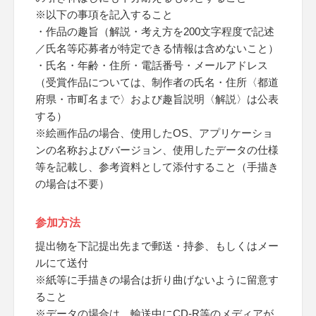
※以下の事項を記入すること
・作品の趣旨（解説・考え方を200文字程度で記述
／氏名等応募者が特定できる情報は含めないこと）
・氏名・年齢・住所・電話番号・メールアドレス
（受賞作品については、制作者の氏名・住所〈都道
府県・市町名まで〉および趣旨説明〈解説〉は公表
する）
※絵画作品の場合、使用したOS、アプリケーショ
ンの名称およびバージョン、使用したデータの仕様
等を記載し、参考資料として添付すること（手描き
の場合は不要）
参加方法
提出物を下記提出先まで郵送・持参、もしくはメー
ルにて送付
※紙等に手描きの場合は折り曲げないように留意す
ること
※データの場合は、輸送中にCD-R等のメディアが