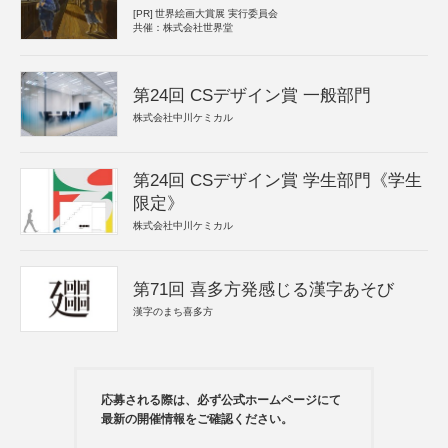
[PR]
世界絵画大賞展 実行委員会
共催：株式会社世界堂
第24回 CSデザイン賞 一般部門
株式会社中川ケミカル
第24回 CSデザイン賞 学生部門《学生
限定》
株式会社中川ケミカル
第71回 喜多方発感じる漢字あそび
漢字のまち喜多方
応募される際は、必ず公式ホームページにて
最新の開催情報をご確認ください。