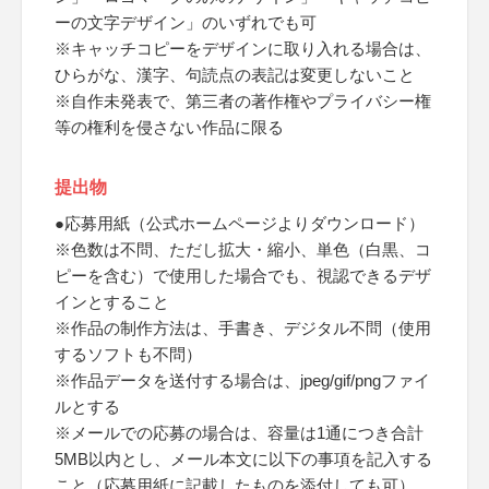
ーの文字デザイン」のいずれでも可
※キャッチコピーをデザインに取り入れる場合は、
ひらがな、漢字、句読点の表記は変更しないこと
※自作未発表で、第三者の著作権やプライバシー権
等の権利を侵さない作品に限る
提出物
●応募用紙（公式ホームページよりダウンロード）
※色数は不問、ただし拡大・縮小、単色（白黒、コ
ピーを含む）で使用した場合でも、視認できるデザ
インとすること
※作品の制作方法は、手書き、デジタル不問（使用
するソフトも不問）
※作品データを送付する場合は、jpeg/gif/pngファイ
ルとする
※メールでの応募の場合は、容量は1通につき合計
5MB以内とし、メール本文に以下の事項を記入する
こと（応募用紙に記載したものを添付しても可）