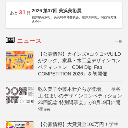
2026 第37回 美浜美術展
31
あと
日
福井県美浜町、美浜町教育委員会、福井新聞社、関西電力株
式会社
ニュース
一覧
【公募情報】カインズ×コクヨ×VUILD
がタッグ、家具・木工品デザインコン
ペティション「CDM Digi Fab
COMPETITION 2026」を初開催
乾久美子や藤本壮介らが登壇、「長谷
工 住まいのデザインコンペティション
20回記念 特別講演会」が8月19日に開
催
[PR]
【公募情報】大賞賞金100万円！学生