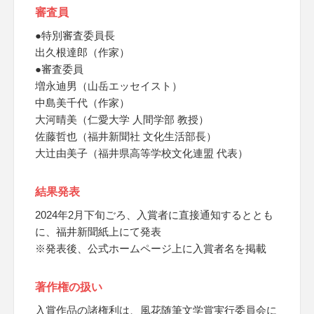
審査員
●特別審査委員長
出久根達郎（作家）
●審査委員
増永迪男（山岳エッセイスト）
中島美千代（作家）
大河晴美（仁愛大学 人間学部 教授）
佐藤哲也（福井新聞社 文化生活部長）
大辻由美子（福井県高等学校文化連盟 代表）
結果発表
2024年2月下旬ごろ、入賞者に直接通知するととも
に、福井新聞紙上にて発表
※発表後、公式ホームページ上に入賞者名を掲載
著作権の扱い
入賞作品の諸権利は、風花随筆文学賞実行委員会に