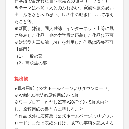
日本語で書かれた自作未発表の随筆（エッセイ）
※テーマは不問（人とのふれあい、家族や旅の思い
出、ふるさとへの思い、世の中の動きについて考え
たこと等）
※新聞、雑誌、同人雑誌、インターネット上等に既
に発表した作品、他の文学賞に応募した作品は不可
※対話型人工知能（AI）を利用した作品は応募不可
【部門】
（1）一般の部
（2）高校生の部
提出物
●原稿用紙（公式ホームページよりダウンロード）
※A4版400字詰め原稿用紙3～5枚
※ワープロ可、ただし20字×20行で3～5枚以内と
し、原稿用紙の書き方に準じること
※作品以外に応募票（公式ホームページよりダウン
ロード）または表紙を付け、以下の事項を記入する