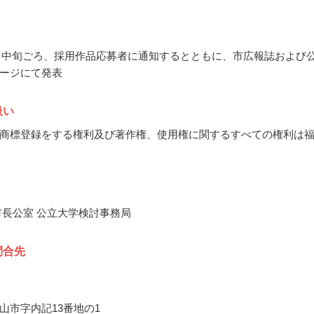
11月中旬ごろ、採用作品応募者に通知するとともに、市広報誌および
ージにて発表
扱い
商標登録をする権利及び著作権、使用権に関するすべての権利は
市長公室 公立大学検討事務局
問合先
山市字内記13番地の1