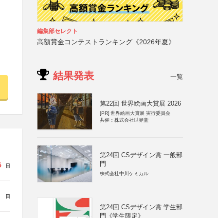
編集部セレクト
高額賞金コンテストランキング《2026年夏》
結果発表
一覧
第22回 世界絵画大賞展 2026
[PR]
世界絵画大賞展 実行委員会
共催：株式会社世界堂
第24回 CSデザイン賞 一般部
門
5
日
株式会社中川ケミカル
日
第24回 CSデザイン賞 学生部
門《学生限定》