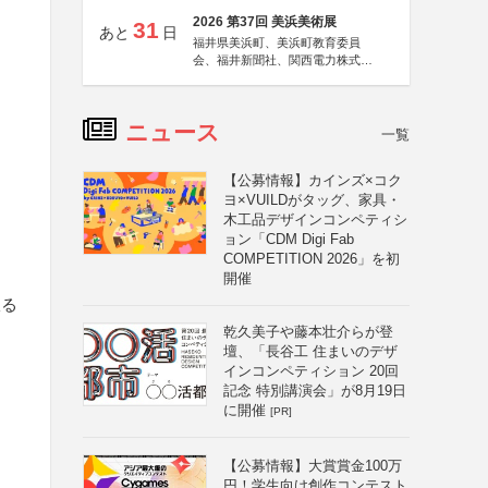
2026 第37回 美浜美術展
31
あと
日
福井県美浜町、美浜町教育委員
会、福井新聞社、関西電力株式会
社
ニュース
一覧
【公募情報】カインズ×コク
ヨ×VUILDがタッグ、家具・
木工品デザインコンペティシ
ョン「CDM Digi Fab
COMPETITION 2026」を初
開催
限る
乾久美子や藤本壮介らが登
壇、「長谷工 住まいのデザ
インコンペティション 20回
記念 特別講演会」が8月19日
に開催
[PR]
【公募情報】大賞賞金100万
円！学生向け創作コンテスト