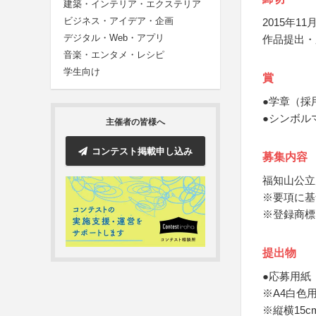
建築・インテリア・エクステリア
ビジネス・アイデア・企画
2015年11月
デジタル・Web・アプリ
作品提出・
音楽・エンタメ・レシピ
学生向け
賞
●学章（採
●シンボル
主催者の皆様へ
コンテスト掲載申し込み
募集内容
福知山公立
※要項に基
※登録商標
提出物
●応募用紙
※A4白色
※縦横15