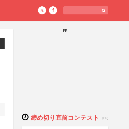
PR
締め切り直前コンテスト
[PR]