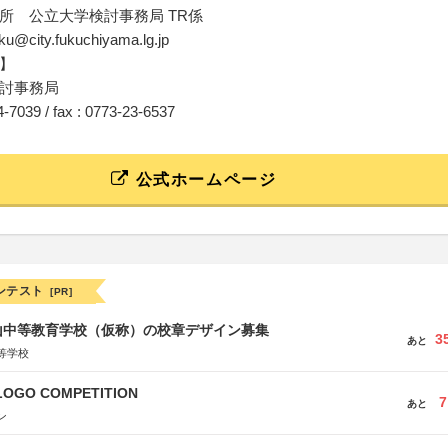
所 公立大学検討事務局 TR係
aku@city.fukuchiyama.lg.jp
】
討事務局
24-7039 / fax : 0773-23-6537
公式ホームページ
ンテスト
[PR]
山中等教育学校（仮称）の校章デザイン募集
3
あと
等学校
LOGO COMPETITION
7
あと
ン