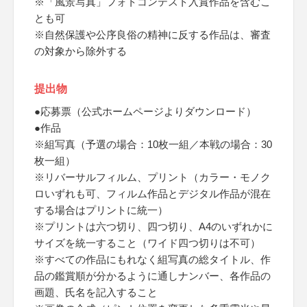
※「風景写真」フォトコンテスト入賞作品を含むこ
とも可
※自然保護や公序良俗の精神に反する作品は、審査
の対象から除外する
提出物
●応募票（公式ホームページよりダウンロード）
●作品
※組写真（予選の場合：10枚一組／本戦の場合：30
枚一組）
※リバーサルフィルム、プリント（カラー・モノク
ロいずれも可、フィルム作品とデジタル作品が混在
する場合はプリントに統一）
※プリントは六つ切り、四つ切り、A4のいずれかに
サイズを統一すること（ワイド四つ切りは不可）
※すべての作品にもれなく組写真の総タイトル、作
品の鑑賞順が分かるように通しナンバー、各作品の
画題、氏名を記入すること