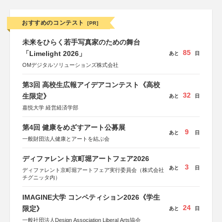
おすすめのコンテスト
[PR]
未来をひらく若手写真家のための舞台
85
「Limelight 2026」
あと
日
OMデジタルソリューションズ株式会社
第3回 高校生広報アイデアコンテスト《高校
32
生限定》
あと
日
嘉悦大学 経営経済学部
第4回 健康をめざすアート公募展
9
あと
日
一般財団法人健康とアートを結ぶ会
ディファレント京町堀アートフェア2026
3
あと
日
ディファレント京町堀アートフェア実行委員会（株式会社
チグニッタ内）
IMAGINE大学 コンペティション2026《学生
24
限定》
あと
日
一般社団法人Design Association Liberal Arts協会