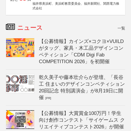
福井県美浜町、美浜町教育委員会、福井新聞社、関西電力株
式会社
ニュース
一覧
【公募情報】カインズ×コクヨ×VUILD
がタッグ、家具・木工品デザインコン
ペティション「CDM Digi Fab
COMPETITION 2026」を初開催
乾久美子や藤本壮介らが登壇、「長谷
工 住まいのデザインコンペティション
20回記念 特別講演会」が8月19日に開
催
[PR]
【公募情報】大賞賞金100万円！学生
向け創作コンテスト「サイゲームス ク
リエイティブコンテスト2026」が開催