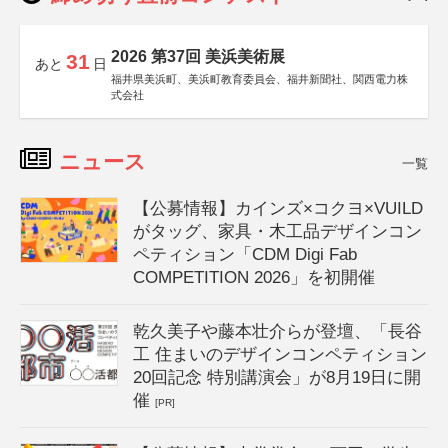
2026 第37回 美浜美術展
31
あと
日
福井県美浜町、美浜町教育委員会、福井新聞社、関西電力株
式会社
ニュース
一覧
【公募情報】カインズ×コクヨ×VUILD
がタッグ、家具・木工品デザインコン
ペティション「CDM Digi Fab
COMPETITION 2026」を初開催
乾久美子や藤本壮介らが登壇、「長谷
工 住まいのデザインコンペティション
20回記念 特別講演会」が8月19日に開
催
[PR]