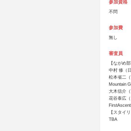
参加資格
不問
参加費
無し
審査員
【ながめ部
中村 修（
松本省二（
Mountain 
大木信介（
花谷泰広（
FirstAsc
【スタイリ
TBA