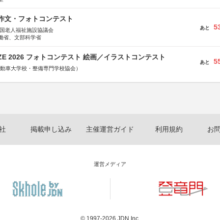
護作文・フォトコンテスト
5
あと
全国老人福祉施設協議会
働省、文部科学省
RIZE 2026 フォトコンテスト 絵画／イラストコンテスト
5
あと
国自動車大学校・整備専門学校協会）
社
掲載申し込み
主催運営ガイド
利用規約
お
運営メディア
© 1997-2026
JDN Inc.