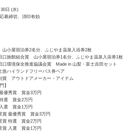
30日 (水)
応募締切、消印有効
 山小屋宿泊券2名分、ふじやま温泉入浴券2枚
田口旅館組合賞 山小屋宿泊券1名分、ふじやま温泉入浴券1枚
田口環境保全推進協議会賞 Made in 山梨・富士吉田セット
士急ハイランドフリーパス券ペア
別賞 アウトドアメーカー・アイテム
門】
 最優秀賞 賞金3万円
 特選 賞金2万円
 入選 賞金1万円
景賞 最優秀賞 賞金3万円
景賞 特選 賞金2万円
景賞 入選 賞金1万円