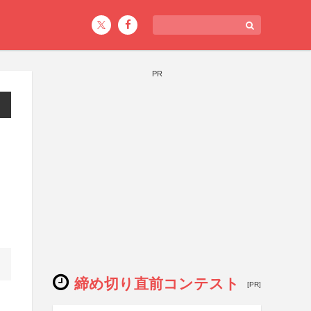
PR
締め切り直前コンテスト
[PR]