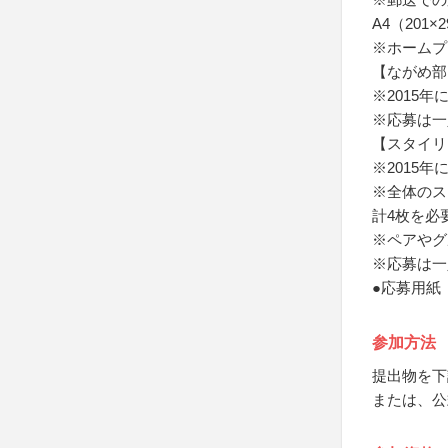
A4（201
※ホームプ
【ながめ部
※2015
※応募は一
【スタイリ
※2015
※全体のス
計4枚を必
※ペアやグ
※応募は一
●応募用紙
参加方法
提出物を下
または、公