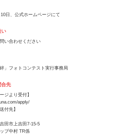
0月10日、公式ホームページにて
扱い
問い合わせください
絆」フォトコンテスト実行事務局
問合先
ージより受付】
izuna.com/apply/
送付先】
田市上吉田7-15-5
ップ中村 TR係