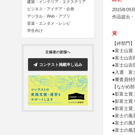
建築・インテリア・エクステリア
ビジネス・アイデア・企画
2015年09月
デジタル・Web・アプリ
作品提出・
音楽・エンタメ・レシピ
学生向け
賞
【絆部門】
●富士山賞
主催者の皆様へ
●富士山吉
コンテスト掲載申し込み
●富士山吉
●入選 富
●審査員特
【ながめ部
●影富士賞
●影富士賞
●影富士賞
●富士の風
●富士の風
●富士の風