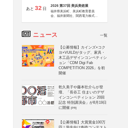
2026 第37回 美浜美術展
32
あと
日
福井県美浜町、美浜町教育委員
会、福井新聞社、関西電力株式会
社
ニュース
一覧
【公募情報】カインズ×コク
ヨ×VUILDがタッグ、家具・
木工品デザインコンペティシ
ョン「CDM Digi Fab
COMPETITION 2026」を初
開催
乾久美子や藤本壮介らが登
壇、「長谷工 住まいのデザ
インコンペティション 20回
記念 特別講演会」が8月19日
に開催
[PR]
【公募情報】大賞賞金100万
円！学生向け創作コンテスト