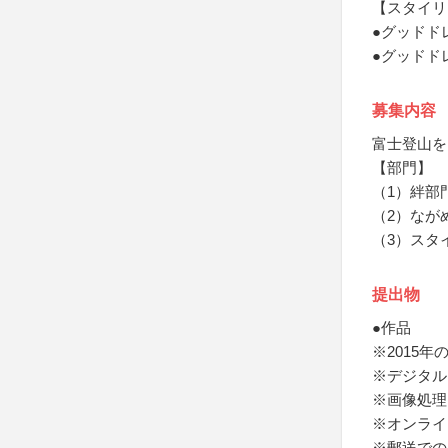
【スタイリ
●グッドド
●グッドド
募集内容
富士登山を
【部門】
（1）絆部
（2）なが
（3）スタ
提出物
●作品
※2015
※デジタル
※画像処理
※オンライ
※郵送での