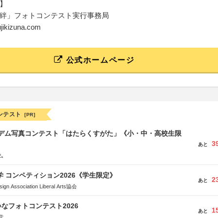
】
絆」フォトコンテスト実行事務局
fujikizuna.com
公式ホームページ
ンテスト
[PR]
イデム写真コンテスト「はたらくすがた」《小・中・高校生限
3
あと
ム
大学 コンペティション2026《学生限定》
2
あと
Association Liberal Arts協会
なフォトコンテスト2026
1
あと
堂