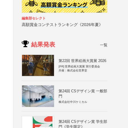
編集部セレクト
高額賞金コンテストランキング《2026年夏》
結果発表
一覧
第22回 世界絵画大賞展 2026
[PR]
世界絵画大賞展 実行委員会
共催：株式会社世界堂
第24回 CSデザイン賞 一般部
門
株式会社中川ケミカル
第24回 CSデザイン賞 学生部
門《学生限定》