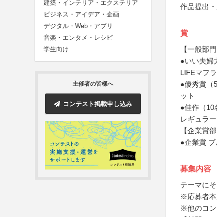
建築・インテリア・エクステリア
作品提出・
ビジネス・アイデア・企画
デジタル・Web・アプリ
賞
音楽・エンタメ・レシピ
【一般部門
学生向け
●いい夫婦大
LIFEマフ
●優秀賞（
主催者の皆様へ
ット
コンテスト掲載申し込み
●佳作（1
レギュラー
【企業賞部
●企業賞 
募集内容
テーマにそ
※応募者本
※他のコン