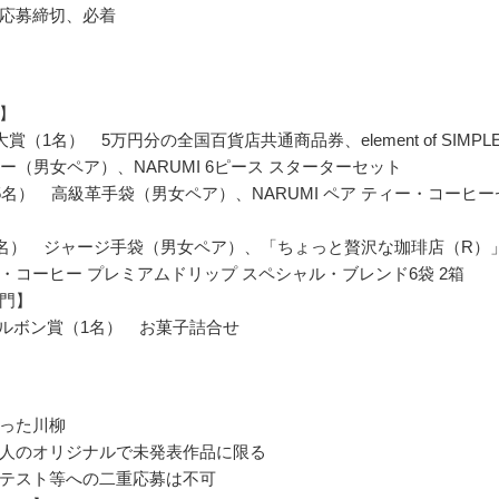
応募締切、必着
】
賞（1名） 5万円分の全国百貨店共通商品券、element of SIMPL
ラー（男女ペア）、NARUMI 6ピース スターターセット
5名） 高級革手袋（男女ペア）、NARUMI ペア ティー・コーヒー
0名） ジャージ手袋（男女ペア）、「ちょっと贅沢な珈琲店（R）
・コーヒー プレミアムドリップ スペシャル・ブレンド6袋 2箱
門】
ブルボン賞（1名） お菓子詰合せ
った川柳
人のオリジナルで未発表作品に限る
テスト等への二重応募は不可