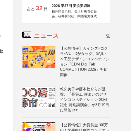
2026 第37回 美浜美術展
32
あと
日
福井県美浜町、美浜町教育委員
会、福井新聞社、関西電力株式会
社
ニュース
一覧
E
【公募情報】カインズ×コク
セ
ヨ×VUILDがタッグ、家具・
木工品デザインコンペティシ
ョン「CDM Digi Fab
」
COMPETITION 2026」を初
開催
乾久美子や藤本壮介らが登
壇、「長谷工 住まいのデザ
インコンペティション 20回
記念 特別講演会」が8月19日
に開催
[PR]
【公募情報】大賞賞金100万
円！学生向け創作コンテスト