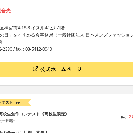
問合先
神宮前4-18-6 イスルギビル1階
の日」をすすめる会事務局（一般社団法人 日本メンズファッショ
係
12-2330 / fax : 03-5412-0940
公式ホームページ
ンテスト
[PR]
国高校生創作コンテスト《高校生限定》
2
あと
校生新聞社
税金をテーマに川柳大募集！」