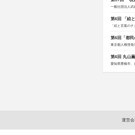
一般社団法人武
第6回 「絵
「絵と言葉のチ
第6回「都民
東京都人権啓発
第6回 丸山
愛知県豊橋市、
運営会