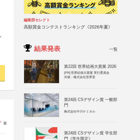
編集部セレクト
高額賞金コンテストランキング《2026年夏》
ン
結果発表
一覧
第22回 世界絵画大賞展 2026
[PR]
世界絵画大賞展 実行委員会
共催：株式会社世界堂
第24回 CSデザイン賞 一般部
門
株式会社中川ケミカル
7
日
第24回 CSデザイン賞 学生部
門《学生限定》