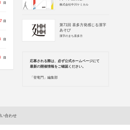
3
日
株式会社中川ケミカル
7
日
第71回 喜多方発感じる漢字
あそび
漢字のまち喜多方
3
日
3
日
応募される際は、必ず公式ホームページにて
最新の開催情報をご確認ください。
「登竜門」編集部
問い合わせ