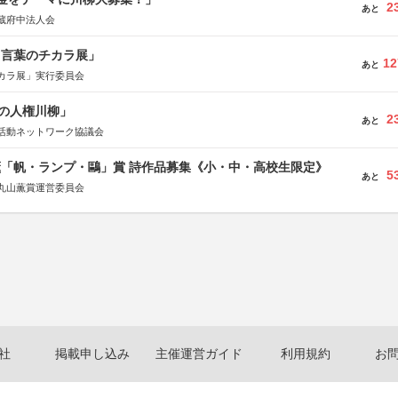
2
あと
蔵府中法人会
と言葉のチカラ展」
12
あと
カラ展」実行委員会
の人権川柳」
2
あと
活動ネットワーク協議会
薫「帆・ランプ・鷗」賞 詩作品募集《小・中・高校生限定》
5
あと
丸山薫賞運営委員会
社
掲載申し込み
主催運営ガイド
利用規約
お