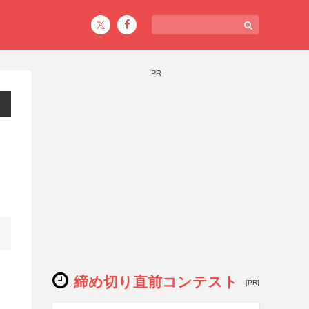
PR
締め切り直前コンテスト
[PR]