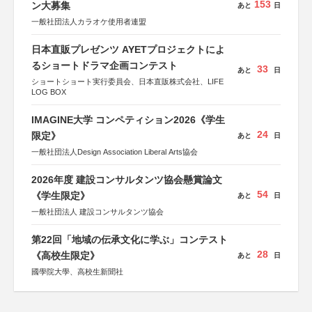
153
ン大募集
あと
日
一般社団法人カラオケ使用者連盟
日本直販プレゼンツ AYETプロジェクトによ
るショートドラマ企画コンテスト
33
あと
日
ショートショート実行委員会、日本直販株式会社、LIFE
LOG BOX
IMAGINE大学 コンペティション2026《学生
24
限定》
あと
日
一般社団法人Design Association Liberal Arts協会
2026年度 建設コンサルタンツ協会懸賞論文
54
《学生限定》
あと
日
一般社団法人 建設コンサルタンツ協会
第22回「地域の伝承文化に学ぶ」コンテスト
28
《高校生限定》
あと
日
國學院大學、高校生新聞社