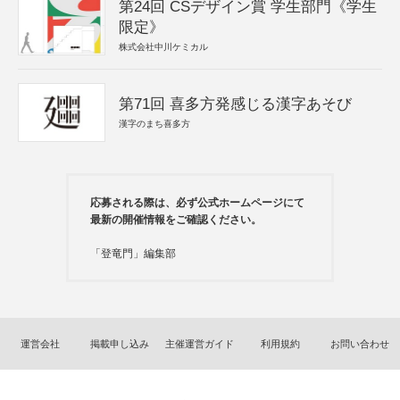
第24回 CSデザイン賞 学生部門《学生
限定》
株式会社中川ケミカル
第71回 喜多方発感じる漢字あそび
漢字のまち喜多方
応募される際は、必ず公式ホームページにて
最新の開催情報をご確認ください。
「登竜門」編集部
運営会社
掲載申し込み
主催運営ガイド
利用規約
お問い合わせ