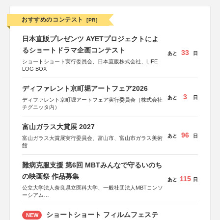
おすすめのコンテスト
[PR]
日本直販プレゼンツ AYETプロジェクトによ
るショートドラマ企画コンテスト
33
あと
日
ショートショート実行委員会、日本直販株式会社、LIFE
LOG BOX
ディファレント京町堀アートフェア2026
3
あと
日
ディファレント京町堀アートフェア実行委員会（株式会社
チグニッタ内）
富山ガラス大賞展 2027
96
あと
日
富山ガラス大賞展実行委員会、富山市、富山市ガラス美術
館
難病克服支援 第6回 MBTみんなで守るいのち
の映画祭 作品募集
115
あと
日
公立大学法人奈良県立医科大学、一般社団法人MBTコンソ
ーシアム
協力：読売新聞社
ショートショート フィルムフェステ
NEW
後援：厚生労働省