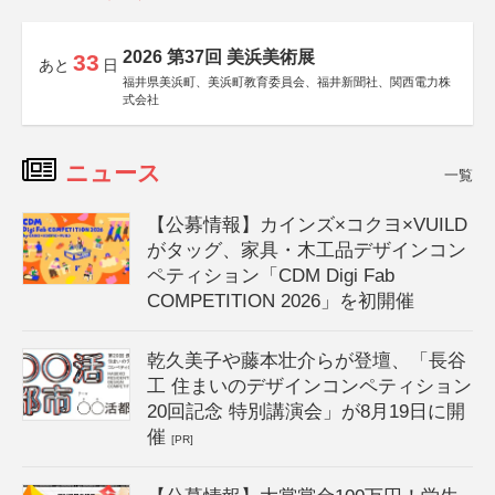
2026 第37回 美浜美術展
33
あと
日
福井県美浜町、美浜町教育委員会、福井新聞社、関西電力株
式会社
ニュース
一覧
【公募情報】カインズ×コクヨ×VUILD
がタッグ、家具・木工品デザインコン
ペティション「CDM Digi Fab
COMPETITION 2026」を初開催
乾久美子や藤本壮介らが登壇、「長谷
工 住まいのデザインコンペティション
20回記念 特別講演会」が8月19日に開
催
[PR]