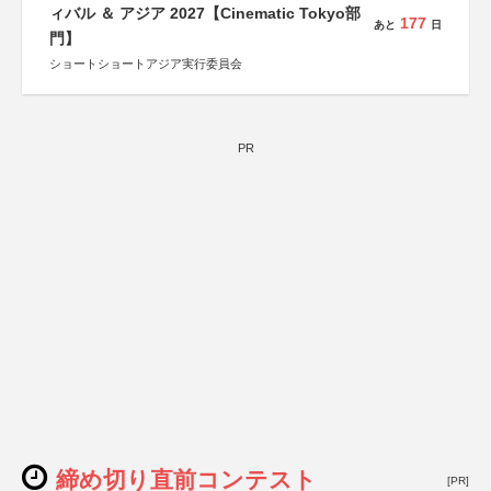
文部科学省
ィバル ＆ アジア 2027【Cinematic Tokyo部
177
あと
日
奈良県
門】
日本経済団体連合会
関西経済連合会
ショートショートアジア実行委員会
「“よい仕事おこし”フェア」実行委員会
関西文化学術研究都市推進機構
東京難病団体連絡協議会
PR
締め切り直前コンテスト
[PR]