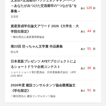
文京区×交流都市ハッシュタグキャンペーン
～あなたがみつけた交流都市の“つながる”を
125
あと
日
募集～
文京区
資産形成学生論文アワード 2026《大学生・大
44
学院生限定》
あと
日
一般社団法人資産運用業協会
第23回 坊っちゃん文学賞 作品募集
51
あと
日
松山市
日本直販プレゼンツ AYETプロジェクトによ
るショートドラマ企画コンテスト
30
あと
日
ショートショート実行委員会、日本直販株式会社、LIFE
LOG BOX
2026年度 建設コンサルタンツ協会懸賞論文
51
《学生限定》
あと
日
一般社団法人 建設コンサルタンツ協会