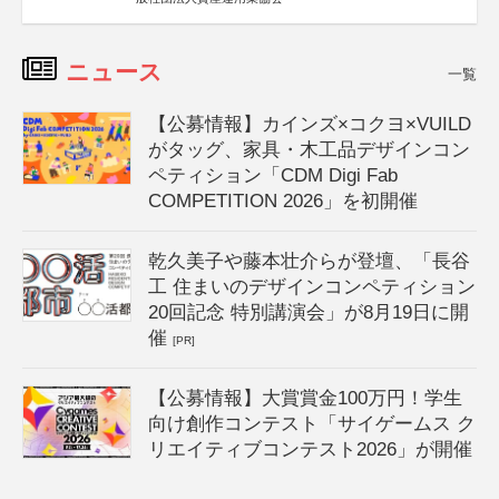
ニュース
一覧
【公募情報】カインズ×コクヨ×VUILD
がタッグ、家具・木工品デザインコン
ペティション「CDM Digi Fab
COMPETITION 2026」を初開催
乾久美子や藤本壮介らが登壇、「長谷
工 住まいのデザインコンペティション
20回記念 特別講演会」が8月19日に開
催
[PR]
【公募情報】大賞賞金100万円！学生
向け創作コンテスト「サイゲームス ク
リエイティブコンテスト2026」が開催