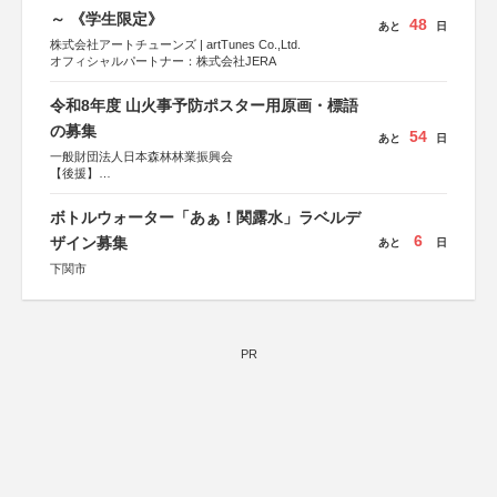
～ 《学生限定》
48
あと
日
株式会社アートチューンズ | artTunes Co.,Ltd.
オフィシャルパートナー：株式会社JERA
令和8年度 山火事予防ポスター用原画・標語
の募集
54
あと
日
一般財団法人日本森林林業振興会
【後援】
総務省消防庁、文部科学省、林野庁、全国森林組合連合
会、森林火災対策協会
ボトルウォーター「あぁ！関露水」ラベルデ
6
ザイン募集
あと
日
下関市
PR