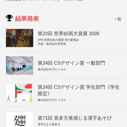
結果発表
一覧
第22回 世界絵画大賞展 2026
[PR]
世界絵画大賞展 実行委員会
共催：株式会社世界堂
第24回 CSデザイン賞 一般部門
株式会社中川ケミカル
第24回 CSデザイン賞 学生部門《学生
限定》
株式会社中川ケミカル
第71回 喜多方発感じる漢字あそび
漢字のまち喜多方