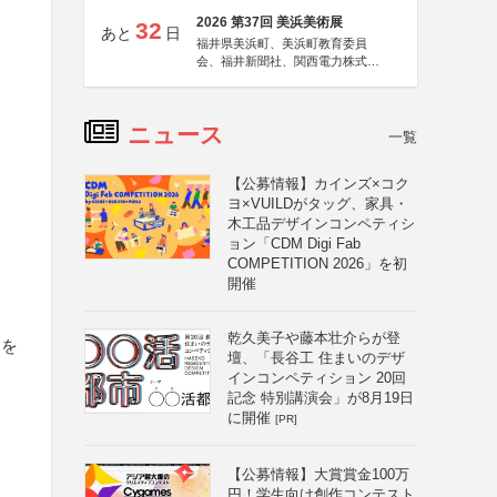
2026 第37回 美浜美術展
32
あと
日
福井県美浜町、美浜町教育委員
会、福井新聞社、関西電力株式会
社
ニュース
一覧
【公募情報】カインズ×コク
ヨ×VUILDがタッグ、家具・
木工品デザインコンペティシ
ョン「CDM Digi Fab
COMPETITION 2026」を初
開催
乾久美子や藤本壮介らが登
ドを
壇、「長谷工 住まいのデザ
インコンペティション 20回
記念 特別講演会」が8月19日
に開催
[PR]
【公募情報】大賞賞金100万
円！学生向け創作コンテスト