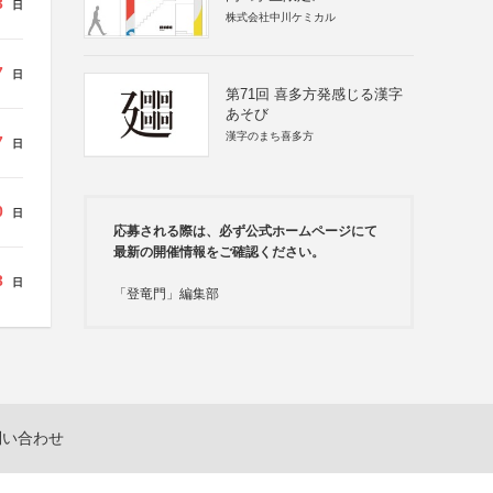
3
日
株式会社中川ケミカル
7
日
第71回 喜多方発感じる漢字
あそび
漢字のまち喜多方
7
日
0
日
応募される際は、必ず公式ホームページにて
最新の開催情報をご確認ください。
3
日
「登竜門」編集部
問い合わせ