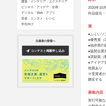
建築・インテリア・エクステリア
ビジネス・アイデア・企画
2020年10月
デジタル・Web・アプリ
作品提出・
音楽・エンタメ・レシピ
学生向け
賞
●ふくいソ
●優秀賞（
主催者の皆様へ
●福井県I
コンテスト掲載申し込み
●協賛企業
●奨励賞（
●アイデア
他賞あり
※受賞者が
贈呈する
募集内容
実行可能な
※動作する