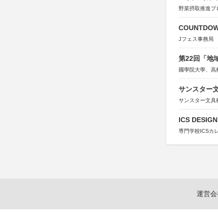
野菜摂取推進プ
COUNTDO
Jフェス事務局
第22回「
國學院大學、高
サンスター文
サンスター文具
ICS DESI
専門学校ICSカ
運営会