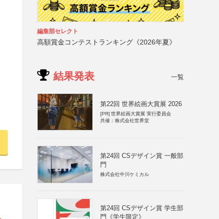
編集部セレクト
高額賞金コンテストランキング《2026年夏》
結果発表
一覧
第22回 世界絵画大賞展 2026
[PR]
世界絵画大賞展 実行委員会
共催：株式会社世界堂
第24回 CSデザイン賞 一般部
門
株式会社中川ケミカル
第24回 CSデザイン賞 学生部
門《学生限定》