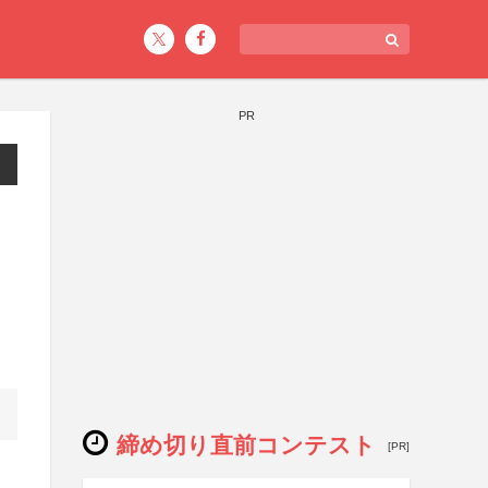
PR
締め切り直前コンテスト
[PR]