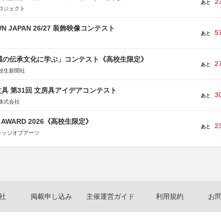
2
あと
ロジェクト
WN JAPAN 26/27 装飾映像コンテスト
5
あと
地域の伝承文化に学ぶ」コンテスト《高校生限定》
2
あと
校生新聞社
具 第31回 文房具アイデアコンテスト
3
あと
株式会社
GN AWARD 2026《高校生限定》
2
あと
レッジオブアーツ
社
掲載申し込み
主催運営ガイド
利用規約
お