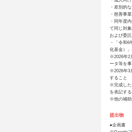
・差別的な
・慈善事業
・同年度内
て同じ対象
および委託
・「令和6
化基金）」
※2026
ータ等を事
※2026
すること
※完成した
を表記する
※他の補助
提出物
●企画書
※Goog