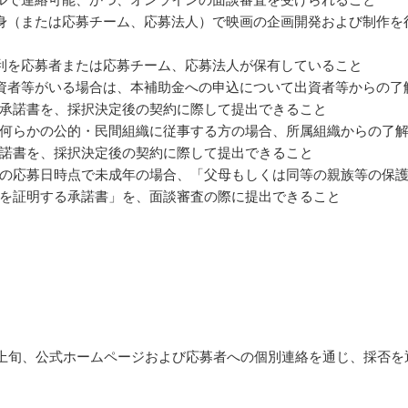
身（または応募チーム、応募法人）で映画の企画開発および制作を
利を応募者または応募チーム、応募法人が保有していること
資者等がいる場合は、本補助金への申込について出資者等からの了
承諾書を、採択決定後の契約に際して提出できること
何らかの公的・民間組織に従事する方の場合、所属組織からの了
諾書を、採択決定後の契約に際して提出できること
の応募日時点で未成年の場合、「父母もしくは同等の親族等の保
を証明する承諾書」を、面談審査の際に提出できること
6月上旬、公式ホームページおよび応募者への個別連絡を通じ、採否を