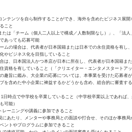
コンテンツを自ら制作することができ、海外を含めたビジネス展開
ること
または「チーム（個人二人以上で構成／人数制限なし）」、「法人
であっても応募可能
ームの場合は、代表者が日本国籍または日本での永住資格を有し
化やビジネス化を目指していること
合は、日本国法人かつ本店が日本に所在し、代表者が日本国籍ま
住資格を有していること（「クリエイター・エンタメスタートア
の趣旨に鑑み、大企業の応募については、本事業を受けた応募者
プを含めた中小企業に裨益するかどうかも含め、総合的に審査す
年4月1日時点で中学校を卒業していること（中学校卒業以上であれば、
も可能）
トレーニングや講義に参加できること
現にあたり、メンターや事務局との面談や打合せ、そのほか事務局
ベントやプログラムに参加できること
ルで連絡可能、かつ、オンラインの面談審査を受けられること