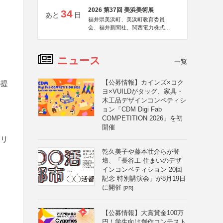
2026 第37回 美浜美術展
34
あと
日
福井県美浜町、美浜町教育委員
会、福井新聞社、関西電力株式会
社
ニュース
一覧
【公募情報】カインズ×コク
の提
ヨ×VUILDがタッグ、家具・
木工品デザインコンペティシ
ョン「CDM Digi Fab
COMPETITION 2026」を初
開催
クリ
乾久美子や藤本壮介らが登
壇、「長谷工 住まいのデザ
インコンペティション 20回
記念 特別講演会」が8月19日
も
に開催
[PR]
【公募情報】大賞賞金100万
円！学生向け創作コンテスト