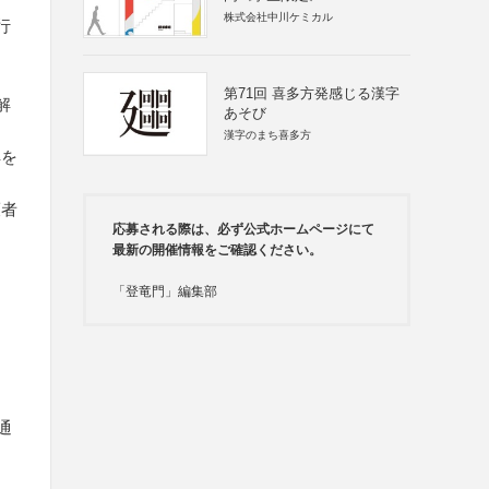
株式会社中川ケミカル
行
第71回 喜多方発感じる漢字
解
あそび
漢字のまち喜多方
解を
護者
応募される際は、必ず公式ホームページにて
最新の開催情報をご確認ください。
「登竜門」編集部
通