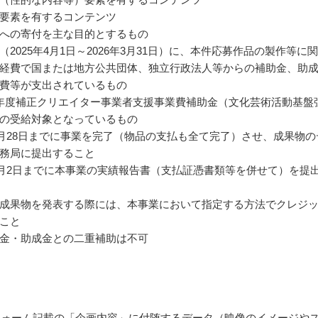
要素を有するコンテンツ
への寄付を主な目的とするもの
（2025年4月1日～2026年3月31日）に、本件応募作品の製作等に
経費で国または地方公共団体、独立行政法人等からの補助金、助
費等が支出されているもの
年度補正クリエイター事業者支援事業費補助金（文化芸術活動基盤
の受給対象となっているもの
年2月28日までに事業を完了（物品の支払も全て完了）させ、成果物の
務局に提出すること
年3月2日までに本事業の実績報告書（支払証憑書類等を併せて）を提
成果物を発表する際には、本事業において指定する方法でクレジ
こと
金・助成金との二重補助は不可
leフォーム記載の「企画内容」に付随するデータ（映像のイメージや