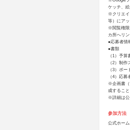
ケッチ、絵
※クリエイタ
等）にアッ
※閲覧権限
カ所へリン
●応募者情
●書類
（1）予算
（2）制作
（3）ポー
（4）応募
※企画書（
成すること
※詳細は公
参加方法
公式ホーム