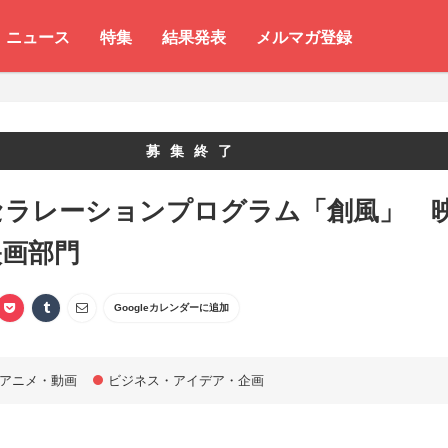
ニュース
特集
結果発表
メルマガ登録
募集終了
セラレーションプログラム「創風」 
映画部門
Googleカレンダーに追加
アニメ・動画
ビジネス・アイデア・企画