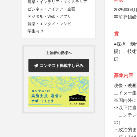
建築・インテリア・エクステリア
ビジネス・アイデア・企画
2025年04月
デジタル・Web・アプリ
事前登録締
音楽・エンタメ・レシピ
学生向け
賞
●採択 制
援）、技術
主催者の皆様へ
供
コンテスト掲載申し込み
募集内容
映像・映画
エイター集
※国内外に
※以下に当
・コンテン
の）
・政治的ま
・成人向け