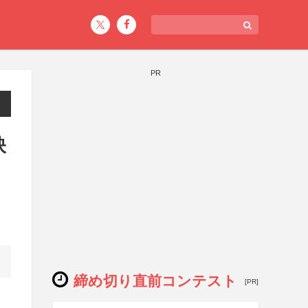
PR
映
締め切り直前コンテスト
[PR]