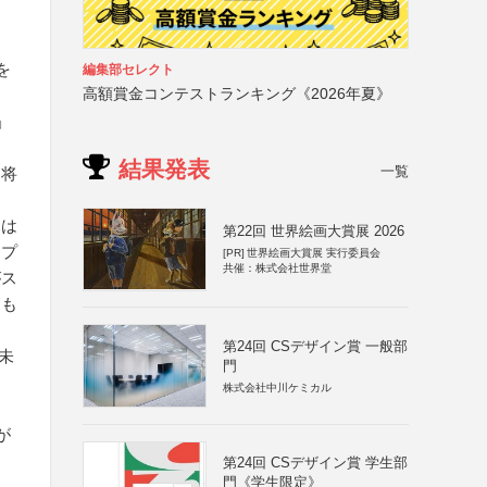
を
編集部セレクト
高額賞金コンテストランキング《2026年夏》
」
結果発表
一覧
、将
たは
第22回 世界絵画大賞展 2026
ップ
[PR]
世界絵画大賞展 実行委員会
共催：株式会社世界堂
がス
るも
第24回 CSデザイン賞 一般部
未
門
株式会社中川ケミカル
が
第24回 CSデザイン賞 学生部
門《学生限定》