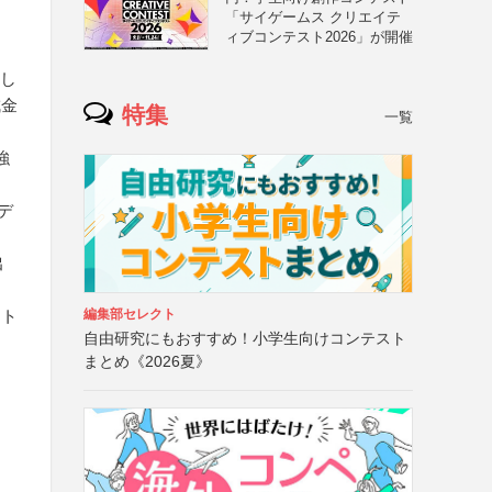
「サイゲームス クリエイテ
ィブコンテスト2026」が開催
関し
成金
特集
一覧
強
デ
出
ット
編集部セレクト
自由研究にもおすすめ！小学生向けコンテスト
まとめ《2026夏》
ス