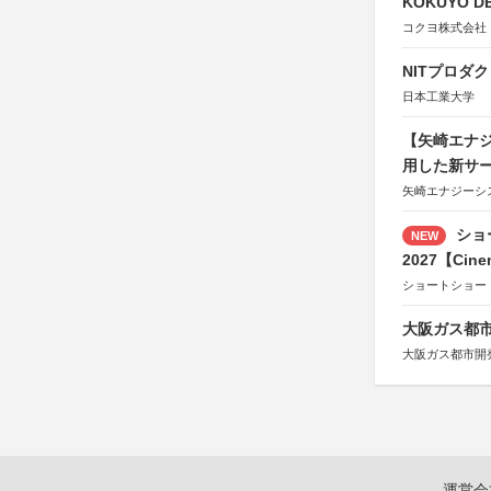
KOKUYO DE
コクヨ株式会社
NITプロダ
日本工業大学
【矢崎エナジ
用した新サ
矢崎エナジーシス
ショ
NEW
2027【Cine
ショートショー
大阪ガス都市
大阪ガス都市開
運営会