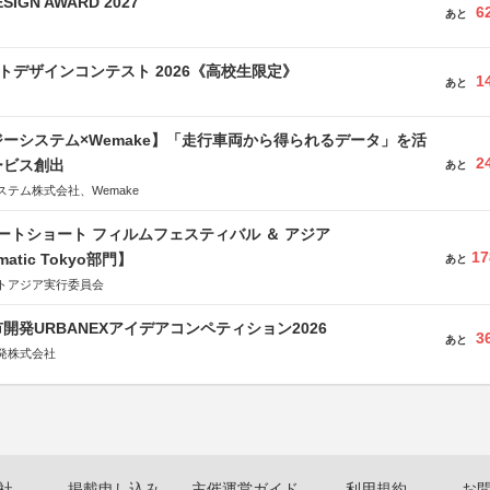
SIGN AWARD 2027
6
あと
クトデザインコンテスト 2026《高校生限定》
1
あと
ーシステム×Wemake】「走行車両から得られるデータ」を活
2
ービス創出
あと
テム株式会社、Wemake
ートショート フィルムフェスティバル ＆ アジア
17
matic Tokyo部門】
あと
トアジア実行委員会
開発URBANEXアイデアコンペティション2026
3
あと
発株式会社
社
掲載申し込み
主催運営ガイド
利用規約
お