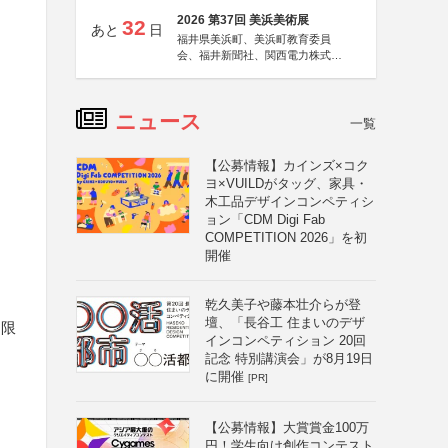
2026 第37回 美浜美術展
32
あと
日
福井県美浜町、美浜町教育委員
会、福井新聞社、関西電力株式会
社
ニュース
一覧
【公募情報】カインズ×コク
ヨ×VUILDがタッグ、家具・
木工品デザインコンペティシ
ョン「CDM Digi Fab
COMPETITION 2026」を初
開催
）
乾久美子や藤本壮介らが登
壇、「長谷工 住まいのデザ
に限
インコンペティション 20回
記念 特別講演会」が8月19日
に開催
[PR]
【公募情報】大賞賞金100万
円！学生向け創作コンテスト