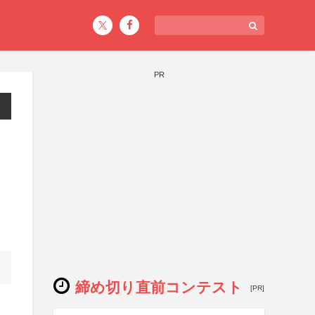
PR
イ
締め切り直前コンテスト
[PR]