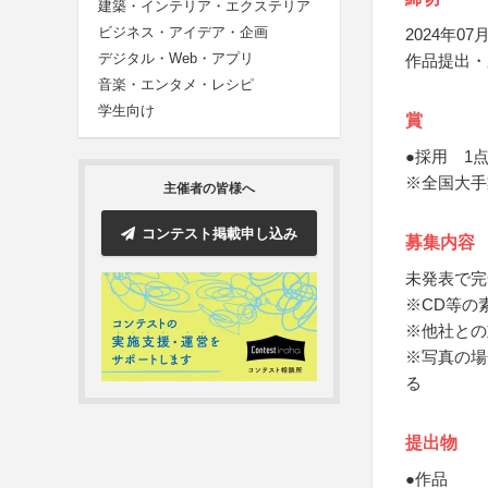
建築・インテリア・エクステリア
ビジネス・アイデア・企画
2024年07月
デジタル・Web・アプリ
作品提出・
音楽・エンタメ・レシピ
学生向け
賞
●採用 1点
※全国大手
主催者の皆様へ
コンテスト掲載申し込み
募集内容
未発表で完
※CD等の
※他社との
※写真の場
る
提出物
●作品