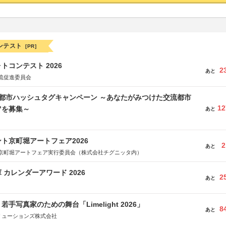
ンテスト
[PR]
トコンテスト 2026
2
あと
流促進委員会
流都市ハッシュタグキャンペーン ～あなたがみつけた交流都市
12
”を募集～
あと
ト京町堀アートフェア2026
2
あと
京町堀アートフェア実行委員会（株式会社チグニッタ内）
 カレンダーアワード 2026
2
あと
手写真家のための舞台「Limelight 2026」
8
あと
リューションズ株式会社