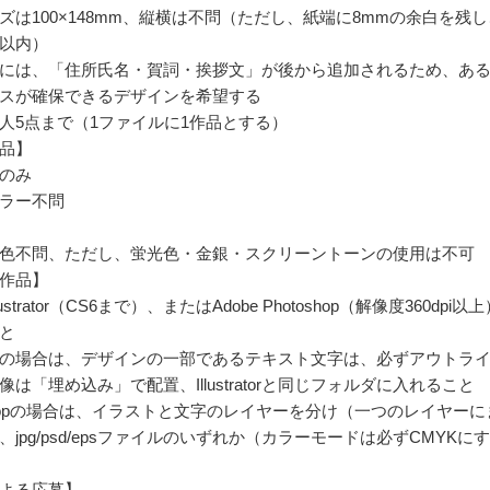
ズは100×148mm、縦横は不問（ただし、紙端に8mmの余白を残し
mm以内）
には、「住所氏名・賀詞・挨拶文」が後から追加されるため、あ
スが確保できるデザインを希望する
人5点まで（1ファイルに1作品とする）
品】
のみ
ラー不問
色不問、ただし、蛍光色・金銀・スクリーントーンの使用は不可
作品】
llustrator（CS6まで）、またはAdobe Photoshop（解像度360dpi以
と
tratorの場合は、デザインの一部であるテキスト文字は、必ずアウトラ
は「埋め込み」で配置、Illustratorと同じフォルダに入れること
oshopの場合は、イラストと文字のレイヤーを分け（一つのレイヤーに
jpg/psd/epsファイルのいずれか（カラーモードは必ずCMYKに
よる応募】