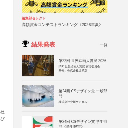
編集部セレクト
高額賞金コンテストランキング《2026年夏》
結果発表
一覧
第22回 世界絵画大賞展 2026
[PR]
世界絵画大賞展 実行委員会
共催：株式会社世界堂
第24回 CSデザイン賞 一般部
門
株式会社中川ケミカル
会社
よび
第24回 CSデザイン賞 学生部
門《学生限定》