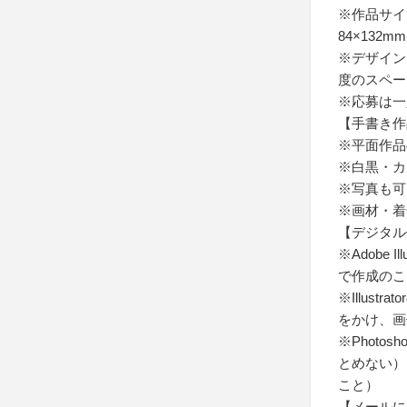
※作品サイ
84×132
※デザイン
度のスペー
※応募は一
【手書き作
※平面作品
※白黒・カ
※写真も可
※画材・着
【デジタル
※Adobe I
で作成のこ
※Illus
をかけ、画像
※Phot
とめない）、
こと）
【メールに