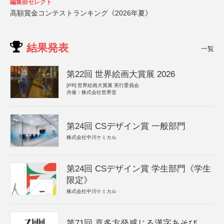
編集部セレクト
高額賞金コンテストランキング《2026年夏》
結果発表
一覧
第22回 世界絵画大賞展 2026
[PR]
世界絵画大賞展 実行委員会
共催：株式会社世界堂
第24回 CSデザイン賞 一般部門
株式会社中川ケミカル
第24回 CSデザイン賞 学生部門《学生
限定》
株式会社中川ケミカル
第71回 喜多方発感じる漢字あそび