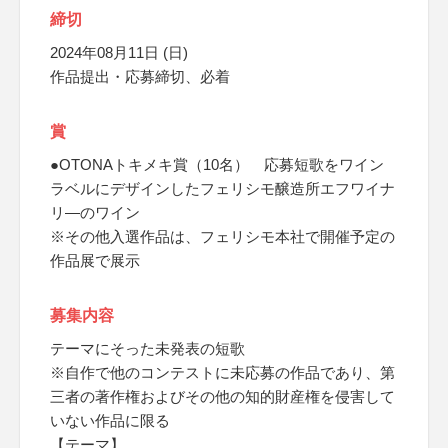
締切
2024年08月11日 (日)
作品提出・応募締切、必着
賞
●OTONAトキメキ賞（10名） 応募短歌をワイン
ラベルにデザインしたフェリシモ醸造所エフワイナ
リ―のワイン
※その他入選作品は、フェリシモ本社で開催予定の
作品展で展示
募集内容
テーマにそった未発表の短歌
※自作で他のコンテストに未応募の作品であり、第
三者の著作権およびその他の知的財産権を侵害して
いない作品に限る
【テーマ】