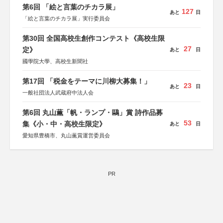
第6回 「絵と言葉のチカラ展」
127
あと
日
「絵と言葉のチカラ展」実行委員会
第30回 全国高校生創作コンテスト《高校生限
27
定》
あと
日
國學院大學、高校生新聞社
第17回 「税金をテーマに川柳大募集！」
23
あと
日
一般社団法人武蔵府中法人会
第6回 丸山薫「帆・ランプ・鷗」賞 詩作品募
53
集《小・中・高校生限定》
あと
日
愛知県豊橋市、丸山薫賞運営委員会
PR