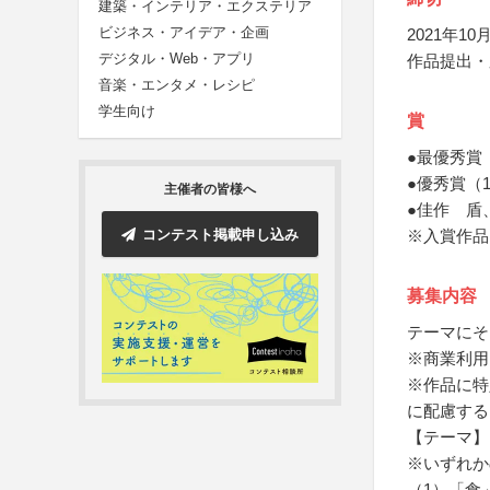
建築・インテリア・エクステリア
ビジネス・アイデア・企画
2021年10月
デジタル・Web・アプリ
作品提出・
音楽・エンタメ・レシピ
学生向け
賞
●最優秀賞
●優秀賞（
主催者の皆様へ
●佳作 盾
コンテスト掲載申し込み
※入賞作品
募集内容
テーマにそ
※商業利用
※作品に特
に配慮する
【テーマ】
※いずれか
（1）「食