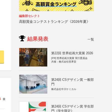
編集部セレクト
高額賞金コンテストランキング《2026年夏》
結果発表
一覧
第22回 世界絵画大賞展 2026
[PR]
世界絵画大賞展 実行委員会
共催：株式会社世界堂
第24回 CSデザイン賞 一般部
門
株式会社中川ケミカル
4
日
第24回 CSデザイン賞 学生部
門《学生限定》