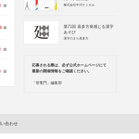
4
株式会社中川ケミカル
日
第71回 喜多方発感じる漢字
6
日
あそび
漢字のまち喜多方
2
日
応募される際は、必ず公式ホームページにて
6
最新の開催情報をご確認ください。
日
「登竜門」編集部
問い合わせ