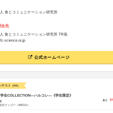
人 食とコミュニケーション研究所
問合先
人 食とコミュニケーション研究所 TR係
fc-science.or.jp
公式ホームページ
ンテスト
[PR]
る学生COLLECTION―ハルコレ―《学生限定》
5
あと
園
会社ウィゴー（WEGO）