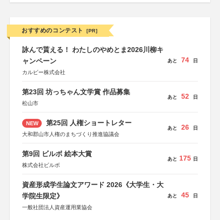
おすすめのコンテスト
[PR]
詠んで貰える！ わたしのやめとま2026川柳キ
74
ャンペーン
あと
日
カルビー株式会社
第23回 坊っちゃん文学賞 作品募集
52
あと
日
松山市
第25回 人権ショートレター
NEW
26
あと
日
大和郡山市人権のまちづくり推進協議会
第9回 ビルボ 絵本大賞
175
あと
日
株式会社ビルボ
資産形成学生論文アワード 2026《大学生・大
45
学院生限定》
あと
日
一般社団法人資産運用業協会