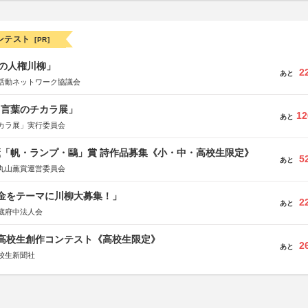
ンテスト
[PR]
の人権川柳」
2
あと
活動ネットワーク協議会
と言葉のチカラ展」
12
あと
カラ展」実行委員会
薫「帆・ランプ・鷗」賞 詩作品募集《小・中・高校生限定》
5
あと
丸山薫賞運営委員会
税金をテーマに川柳大募集！」
2
あと
蔵府中法人会
国高校生創作コンテスト《高校生限定》
2
あと
校生新聞社