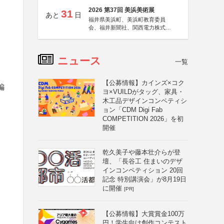
2026 第37回 美浜美術展
31
あと
日
福井県美浜町、美浜町教育委員
会、福井新聞社、関西電力株式会
社
ニュース
一覧
【公募情報】カインズ×コク
編
ヨ×VUILDがタッグ、家具・
木工品デザインコンペティシ
ョン「CDM Digi Fab
COMPETITION 2026」を初
開催
乾久美子や藤本壮介らが登
壇、「長谷工 住まいのデザ
インコンペティション 20回
記念 特別講演会」が8月19日
に開催
[PR]
【公募情報】大賞賞金100万
円！学生向け創作コンテスト