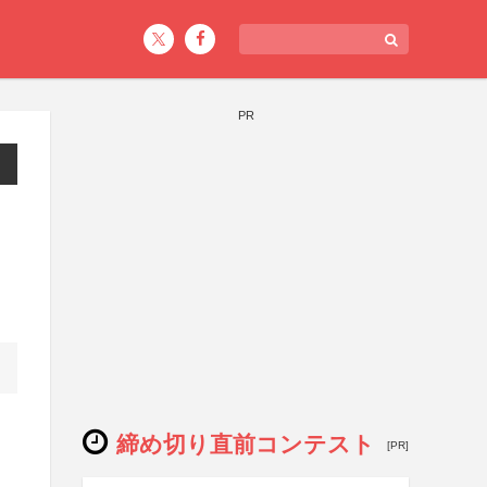
PR
締め切り直前コンテスト
[PR]