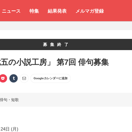
ニュース
特集
結果発表
メルマガ登録
募集終了
五の小説工房」 第7回 俳句募集
Googleカレンダーに追加
俳句・短歌
24日 (月)