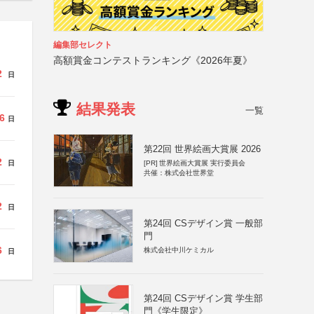
編集部セレクト
高額賞金コンテストランキング《2026年夏》
2
日
結果発表
一覧
6
日
第22回 世界絵画大賞展 2026
2
日
[PR]
世界絵画大賞展 実行委員会
共催：株式会社世界堂
2
日
第24回 CSデザイン賞 一般部
門
6
株式会社中川ケミカル
日
第24回 CSデザイン賞 学生部
門《学生限定》