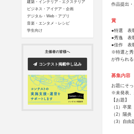
建築・インテリア・エクステリア
作品提出・
ビジネス・アイデア・企画
デジタル・Web・アプリ
賞
音楽・エンタメ・レシピ
●特選 表
学生向け
●秀逸 表
●佳作 表
※特選と秀
主催者の皆様へ
が作られる
コンテスト掲載申し込み
募集内容
お題にそっ
※未発表、
【お題】
（1）卒業
（2）陽炎
（3）自由