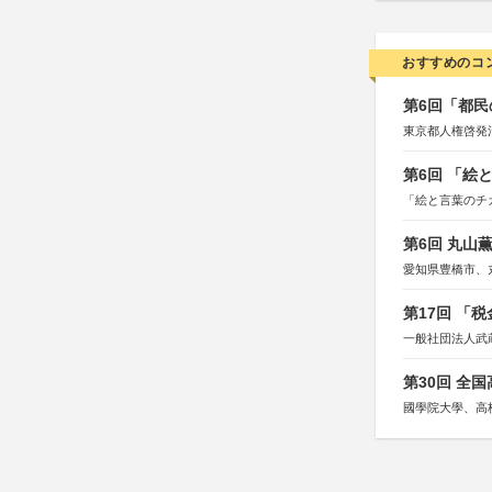
おすすめのコ
第6回「都民
東京都人権啓発
第6回 「絵
「絵と言葉のチ
第6回 丸山
愛知県豊橋市、
第17回 「
一般社団法人武
第30回 全
國學院大學、高