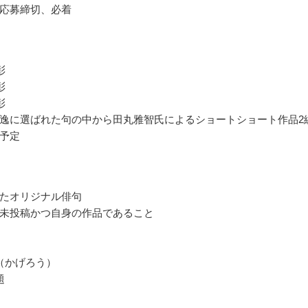
応募締切、必着
彰
彰
彰
逸に選ばれた句の中から田丸雅智氏によるショートショート作品2
予定
たオリジナル俳句
未投稿かつ自身の作品であること
（かげろう）
題