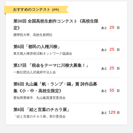
おすすめのコンテスト
[PR]
第30回 全国高校生創作コンテスト《高校生限
29
定》
あと
日
國學院大學、高校生新聞社
第6回「都民の人権川柳」
25
あと
日
東京都人権啓発活動ネットワーク協議会
第17回 「税金をテーマに川柳大募集！」
25
あと
日
一般社団法人武蔵府中法人会
第6回 丸山薫「帆・ランプ・鷗」賞 詩作品募
55
集《小・中・高校生限定》
あと
日
愛知県豊橋市、丸山薫賞運営委員会
第6回 「絵と言葉のチカラ展」
129
あと
日
「絵と言葉のチカラ展」実行委員会