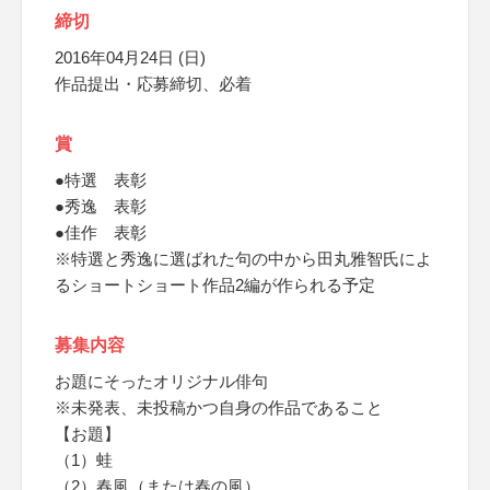
締切
2016年04月24日 (日)
作品提出・応募締切、必着
賞
●特選 表彰
●秀逸 表彰
●佳作 表彰
※特選と秀逸に選ばれた句の中から田丸雅智氏によ
るショートショート作品2編が作られる予定
募集内容
お題にそったオリジナル俳句
※未発表、未投稿かつ自身の作品であること
【お題】
（1）蛙
（2）春風（または春の風）