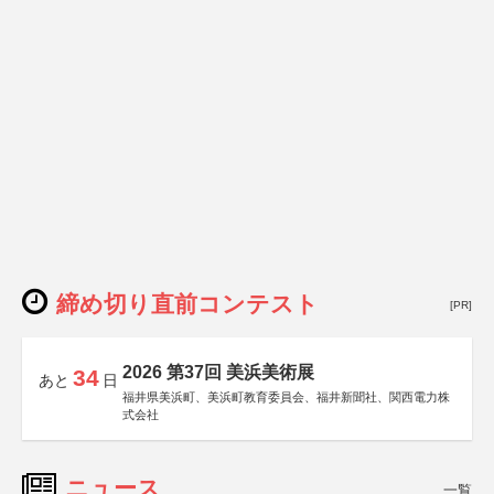
締め切り直前コンテスト
[PR]
2026 第37回 美浜美術展
34
あと
日
福井県美浜町、美浜町教育委員会、福井新聞社、関西電力株
式会社
ニュース
一覧