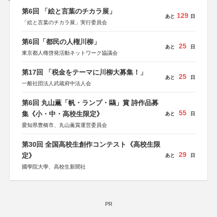
第6回 「絵と言葉のチカラ展」
129
あと
日
「絵と言葉のチカラ展」実行委員会
第6回「都民の人権川柳」
25
あと
日
東京都人権啓発活動ネットワーク協議会
第17回 「税金をテーマに川柳大募集！」
25
あと
日
一般社団法人武蔵府中法人会
第6回 丸山薫「帆・ランプ・鷗」賞 詩作品募
55
集《小・中・高校生限定》
あと
日
愛知県豊橋市、丸山薫賞運営委員会
第30回 全国高校生創作コンテスト《高校生限
29
定》
あと
日
國學院大學、高校生新聞社
PR