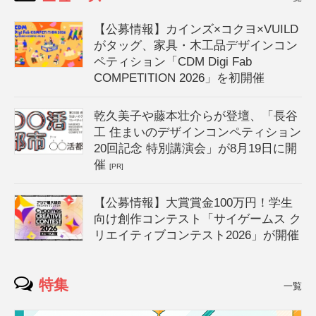
【公募情報】カインズ×コクヨ×VUILD
がタッグ、家具・木工品デザインコン
ペティション「CDM Digi Fab
COMPETITION 2026」を初開催
乾久美子や藤本壮介らが登壇、「長谷
工 住まいのデザインコンペティション
20回記念 特別講演会」が8月19日に開
催
[PR]
【公募情報】大賞賞金100万円！学生
向け創作コンテスト「サイゲームス ク
リエイティブコンテスト2026」が開催
特集
一覧