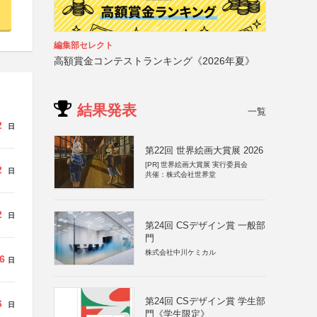
編集部セレクト
高額賞金コンテストランキング《2026年夏》
結果発表
一覧
2
日
第22回 世界絵画大賞展 2026
[PR]
世界絵画大賞展 実行委員会
2
日
共催：株式会社世界堂
2
日
第24回 CSデザイン賞 一般部
門
株式会社中川ケミカル
6
日
第24回 CSデザイン賞 学生部
6
日
門《学生限定》