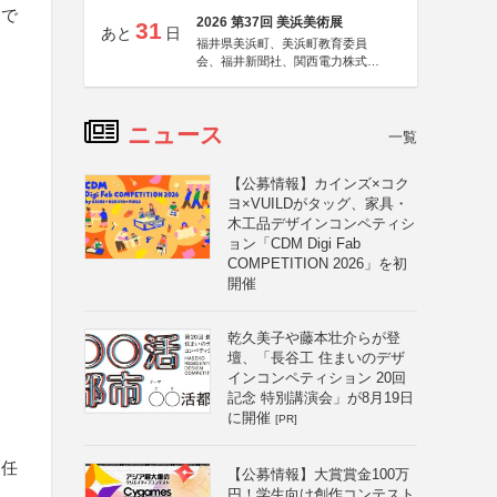
まで
2026 第37回 美浜美術展
31
あと
日
福井県美浜町、美浜町教育委員
会、福井新聞社、関西電力株式会
社
ニュース
一覧
【公募情報】カインズ×コク
ヨ×VUILDがタッグ、家具・
木工品デザインコンペティシ
ョン「CDM Digi Fab
COMPETITION 2026」を初
開催
乾久美子や藤本壮介らが登
壇、「長谷工 住まいのデザ
インコンペティション 20回
記念 特別講演会」が8月19日
に開催
[PR]
（任
【公募情報】大賞賞金100万
円！学生向け創作コンテスト