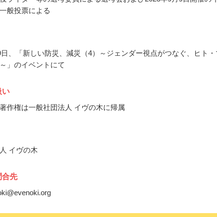
一般投票による
9月9日、「新しい防災、減災（4）～ジェンダー視点がつなぐ、ヒト・
～」のイベントにて
扱い
著作権は一般社団法人 イヴの木に帰属
人 イヴの木
問合先
noki@evenoki.org