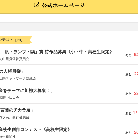
公式ホームページ
ンテスト
[PR]
薫「帆・ランプ・鷗」賞 詩作品募集《小・中・高校生限定》
5
あと
丸山薫賞運営委員会
の人権川柳」
2
あと
活動ネットワーク協議会
税金をテーマに川柳大募集！」
2
あと
蔵府中法人会
と言葉のチカラ展」
12
あと
カラ展」実行委員会
国高校生創作コンテスト《高校生限定》
2
あと
校生新聞社