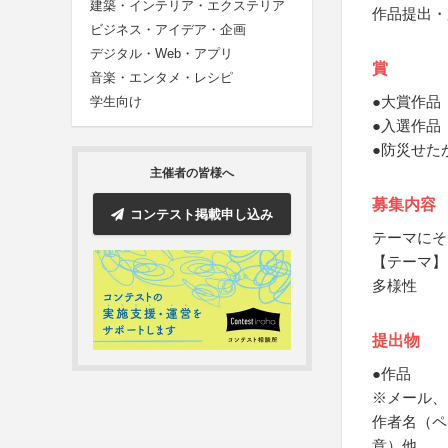
建築・インテリア・エクステリア
作品提出・
ビジネス・アイデア・企画
デジタル・Web・アプリ
賞
音楽・エンタメ・レシピ
●大賞作品
学生向け
●入選作品
●防災せた
主催者の皆様へ
募集内容
コンテスト掲載申し込み
テーマにそ
【テーマ】
多様性
提出物
●作品
※メール、
作者名（ペ
意）他