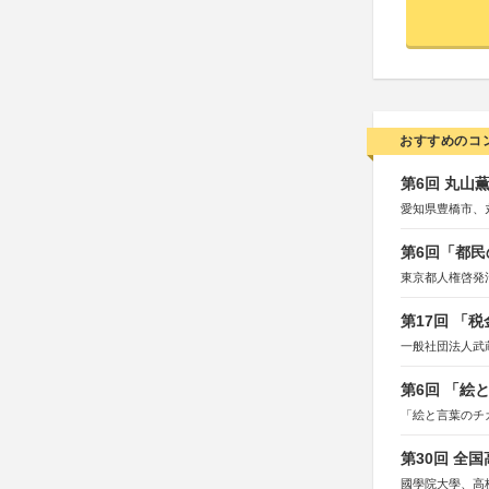
おすすめのコ
第6回 丸山
愛知県豊橋市、
第6回「都民
東京都人権啓発
第17回 「
一般社団法人武
第6回 「絵
「絵と言葉のチ
第30回 全
國學院大學、高