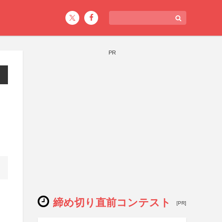
PR
締め切り直前コンテスト
[PR]