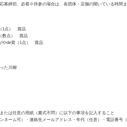
応募締切、必着※持参の場合は、各団体・店舗の開いている時間
（1点） 賞品
（数点） 賞品
がやde賞（1点） 賞品
った川柳
または任意の用紙（書式不問）に以下の事項を記入すること
ンネーム可）・連絡先メールアドレス・年代（任意）・電話番号