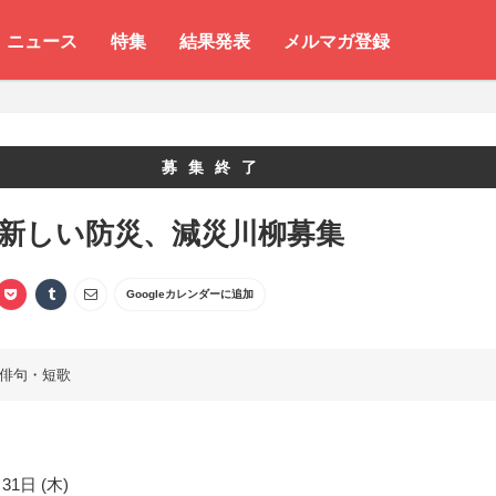
ニュース
特集
結果発表
メルマガ登録
募集終了
 新しい防災、減災川柳募集
Googleカレンダーに追加
俳句・短歌
31日 (木)