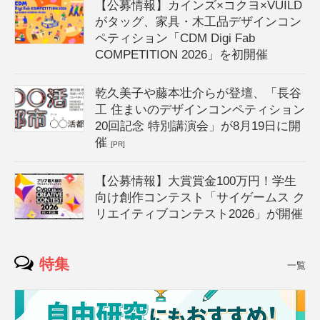
【公募情報】カインズ×コクヨ×VUILD
がタッグ、家具・木工品デザインコン
ペティション「CDM Digi Fab
COMPETITION 2026」を初開催
乾久美子や藤本壮介らが登壇、「長谷
工 住まいのデザインコンペティション
20回記念 特別講演会」が8月19日に開
催
[PR]
【公募情報】大賞賞金100万円！学生
向け創作コンテスト「サイゲームス ク
リエイティブコンテスト2026」が開催
特集
一覧