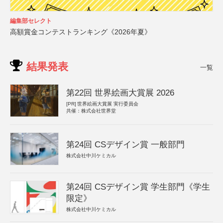
編集部セレクト
高額賞金コンテストランキング《2026年夏》
結果発表
一覧
第22回 世界絵画大賞展 2026
[PR]
世界絵画大賞展 実行委員会
共催：株式会社世界堂
第24回 CSデザイン賞 一般部門
株式会社中川ケミカル
第24回 CSデザイン賞 学生部門《学生
限定》
株式会社中川ケミカル