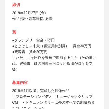
締切
2019年12月27日 (金)
作品提出･応募締切､必着
賞
●グランプリ 賞金50万円
●とよはし未来賞（審査員特別賞） 賞金30万円
●観客賞 賞金20万円
※ただし、次回作を豊橋で撮影すること（その際に
は、豊橋市、ほの国東三河ロケ応援団がロケを支
援）
募集内容
2019年1月以降に完成した映像作品
※プロモーションビデオ（ミュージッククリップ、
CM）・ドキュメンタリー以外のすべての劇映画ま
たはアニメーション