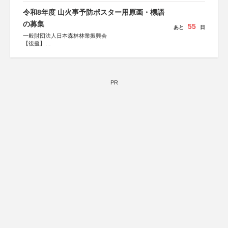
令和8年度 山火事予防ポスター用原画・標語
の募集
55
あと
日
一般財団法人日本森林林業振興会
【後援】
総務省消防庁、文部科学省、林野庁、全国森林組合連合
会、森林火災対策協会
PR