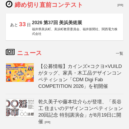
締め切り直前コンテスト
[PR]
2026 第37回 美浜美術展
33
あと
日
福井県美浜町、美浜町教育委員会、福井新聞社、関西電力株
式会社
ニュース
一覧
【公募情報】カインズ×コクヨ×VUILD
がタッグ、家具・木工品デザインコン
ペティション「CDM Digi Fab
COMPETITION 2026」を初開催
乾久美子や藤本壮介らが登壇、「長谷
工 住まいのデザインコンペティション
20回記念 特別講演会」が8月19日に開
催
[PR]