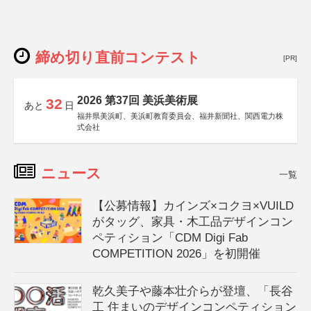
締め切り直前コンテスト
[PR]
2026 第37回 美浜美術展
32
あと
日
福井県美浜町、美浜町教育委員会、福井新聞社、関西電力株
式会社
ニュース
一覧
【公募情報】カインズ×コクヨ×VUILD
がタッグ、家具・木工品デザインコン
ペティション「CDM Digi Fab
COMPETITION 2026」を初開催
乾久美子や藤本壮介らが登壇、「長谷
工 住まいのデザインコンペティション