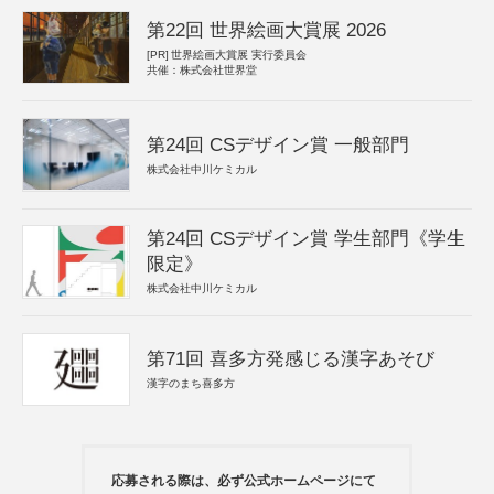
第22回 世界絵画大賞展 2026
[PR]
世界絵画大賞展 実行委員会
共催：株式会社世界堂
第24回 CSデザイン賞 一般部門
株式会社中川ケミカル
第24回 CSデザイン賞 学生部門《学生
限定》
株式会社中川ケミカル
第71回 喜多方発感じる漢字あそび
漢字のまち喜多方
応募される際は、必ず公式ホームページにて