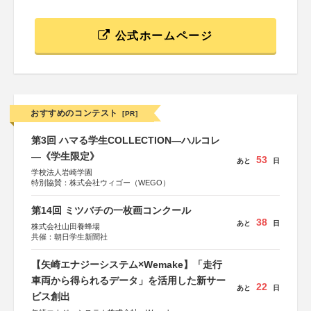
公式ホームページ
おすすめのコンテスト
[PR]
第3回 ハマる学生COLLECTION―ハルコレ
―《学生限定》
53
あと
日
学校法人岩崎学園
特別協賛：株式会社ウィゴー（WEGO）
第14回 ミツバチの一枚画コンクール
38
あと
日
株式会社山田養蜂場
共催：朝日学生新聞社
【矢崎エナジーシステム×Wemake】「走行
車両から得られるデータ」を活用した新サー
22
あと
日
ビス創出