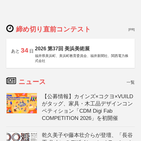
締め切り直前コンテスト
[PR]
2026 第37回 美浜美術展
34
あと
日
福井県美浜町、美浜町教育委員会、福井新聞社、関西電力株
式会社
ニュース
一覧
【公募情報】カインズ×コクヨ×VUILD
がタッグ、家具・木工品デザインコン
ペティション「CDM Digi Fab
COMPETITION 2026」を初開催
乾久美子や藤本壮介らが登壇、「長谷