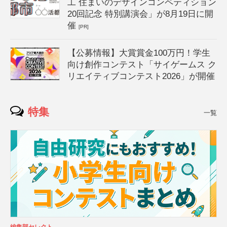
工 住まいのデザインコンペティション
20回記念 特別講演会」が8月19日に開
催
[PR]
【公募情報】大賞賞金100万円！学生
向け創作コンテスト「サイゲームス ク
リエイティブコンテスト2026」が開催
特集
一覧