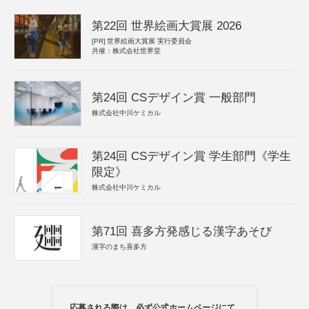
第22回 世界絵画大賞展 2026
[PR]
世界絵画大賞展 実行委員会
共催：株式会社世界堂
第24回 CSデザイン賞 一般部門
株式会社中川ケミカル
第24回 CSデザイン賞 学生部門《学生
限定》
株式会社中川ケミカル
第71回 喜多方発感じる漢字あそび
漢字のまち喜多方
応募される際は、必ず公式ホームページにて