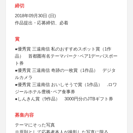
締切
2018年09月30日 (日)
作品提出・応募締切、必着
賞
●優秀賞 三遠南信 私のおすすめスポット賞（1作
品） 首都圏有名テーマパーク･ペア1デーパスポー
ト券
●優秀賞 三遠南信 奇跡の一枚賞（1作品） デジタ
ルカメラ
●優秀賞 三遠南信 おいしそうで賞（1作品） .ロワ
ジールホテル豊橋･ペア食事券
●しんきん賞（9作品） 3000円分のJTBギフト券
募集内容
テーマにそった写真
※原則として応募者本人が撮影した写真に限る