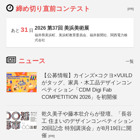
締め切り直前コンテスト
[PR]
2026 第37回 美浜美術展
31
あと
日
福井県美浜町、美浜町教育委員会、福井新聞社、関西電力株
式会社
ニュース
一覧
【公募情報】カインズ×コクヨ×VUILD
がタッグ、家具・木工品デザインコン
ペティション「CDM Digi Fab
COMPETITION 2026」を初開催
乾久美子や藤本壮介らが登壇、「長谷
工 住まいのデザインコンペティション
20回記念 特別講演会」が8月19日に開
催
[PR]