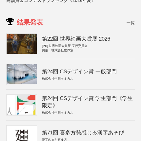
高額賞金コンテストランキング《2026年夏》
結果発表
一覧
第22回 世界絵画大賞展 2026
[PR]
世界絵画大賞展 実行委員会
共催：株式会社世界堂
第24回 CSデザイン賞 一般部門
株式会社中川ケミカル
第24回 CSデザイン賞 学生部門《学生
限定》
株式会社中川ケミカル
第71回 喜多方発感じる漢字あそび
漢字のまち喜多方