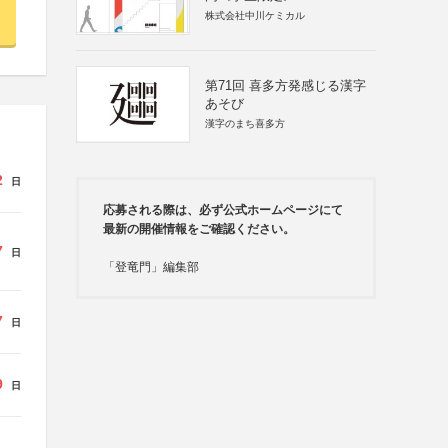
株式会社中川ケミカル
第71回 喜多方発感じる漢字
あそび
漢字のまち喜多方
2
日
応募される際は、必ず公式ホームページにて
最新の開催情報をご確認ください。
7
日
「登竜門」編集部
7
日
9
日