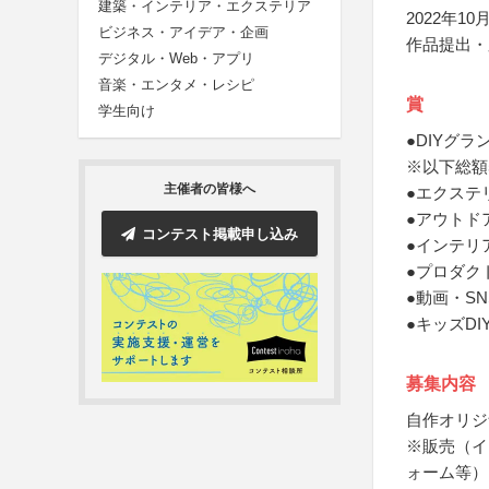
建築・インテリア・エクステリア
2022年10月
ビジネス・アイデア・企画
作品提出・
デジタル・Web・アプリ
音楽・エンタメ・レシピ
賞
学生向け
●DIYグ
※以下総額
主催者の皆様へ
●エクステ
●アウトド
コンテスト掲載申し込み
●インテリ
●プロダク
●動画・S
●キッズDI
募集内容
自作オリジ
※販売（イ
ォーム等）