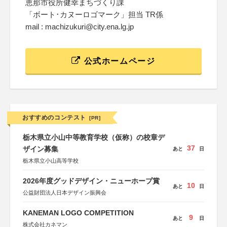
恵那市役所健幸まちづくり課
「ボート･カヌーロゴマーク」担当 TR係
mail : machizukuri@city.ena.lg.jp
公式ホームページ
おすすめのコンテスト
[PR]
栃木県立小山中等教育学校（仮称）の校章デ
37
ザイン募集
あと
日
栃木県立小山高等学校
2026年度グッドデザイン・ニューホープ賞
10
あと
日
公益財団法人日本デザイン振興会
KANEMAN LOGO COMPETITION
9
あと
日
株式会社カネマン