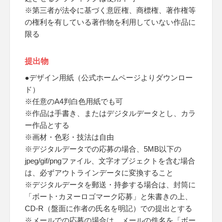
※第三者が法令に基づく意匠権、商標権、著作権等
の権利を有している著作物を利用していない作品に
限る
提出物
●デザイン用紙（公式ホームページよりダウンロー
ド）
※任意のA4判白色用紙でも可
※作品は手書き、またはデジタルデータとし、カラ
ー作品とする
※画材・色彩・技法は自由
※デジタルデータでの応募の場合、5MB以下の
jpeg/gif/pngファイル、文字オブジェクトを含む場合
は、必ずアウトラインデータに変換すること
※デジタルデータを郵送・持参する場合は、封筒に
「ボート･カヌーロゴマーク応募」と朱書きの上、
CD-R（盤面に作者の氏名を明記）での提出とする
※メールでの応募の場合は、メールの件名を「ボー