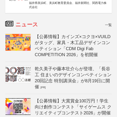
福井県美浜町、美浜町教育委員会、福井新聞社、関西電力株
式会社
ニュース
一覧
【公募情報】カインズ×コクヨ×VUILD
がタッグ、家具・木工品デザインコン
ペティション「CDM Digi Fab
COMPETITION 2026」を初開催
乾久美子や藤本壮介らが登壇、「長谷
工 住まいのデザインコンペティション
20回記念 特別講演会」が8月19日に開
催
[PR]
【公募情報】大賞賞金100万円！学生
向け創作コンテスト「サイゲームス ク
リエイティブコンテスト2026」が開催