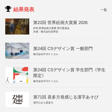
結果発表
一覧
第22回 世界絵画大賞展 2026
[PR]
世界絵画大賞展 実行委員会
共催：株式会社世界堂
第24回 CSデザイン賞 一般部門
株式会社中川ケミカル
第24回 CSデザイン賞 学生部門《学生
限定》
株式会社中川ケミカル
第71回 喜多方発感じる漢字あそび
漢字のまち喜多方