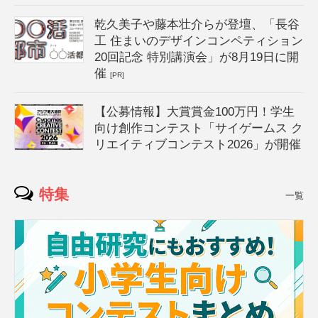
乾久美子や藤本壮介らが登壇、「長谷
工 住まいのデザインコンペティション
20回記念 特別講演会」が8月19日に開
催
[PR]
【公募情報】大賞賞金100万円！学生
向け創作コンテスト「サイゲームス ク
リエイティブコンテスト2026」が開催
特集
一覧