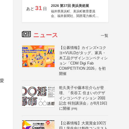
2026 第37回 美浜美術展
31
あと
日
福井県美浜町、美浜町教育委員
会、福井新聞社、関西電力株式会
社
ニュース
一覧
【公募情報】カインズ×コク
ヨ×VUILDがタッグ、家具・
木工品デザインコンペティシ
ョン「CDM Digi Fab
COMPETITION 2026」を初
開催
の愛
乾久美子や藤本壮介らが登
壇、「長谷工 住まいのデザ
タ
インコンペティション 20回
記念 特別講演会」が8月19日
に開催
[PR]
る
【公募情報】大賞賞金100万
円！学生向け創作コンテスト