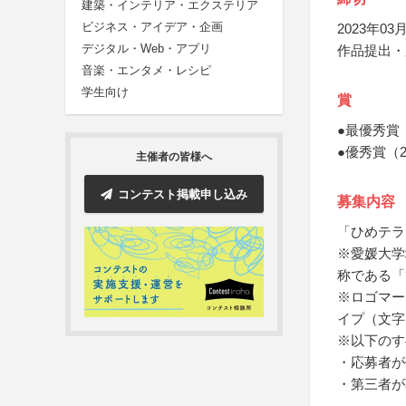
建築・インテリア・エクステリア
ビジネス・アイデア・企画
2023年03月
デジタル・Web・アプリ
作品提出・
音楽・エンタメ・レシピ
学生向け
賞
●最優秀賞
●優秀賞（
主催者の皆様へ
コンテスト掲載申し込み
募集内容
「ひめテラ
※愛媛大学城
称である「
※ロゴマー
イプ（文字
※以下のす
・応募者が
・第三者が