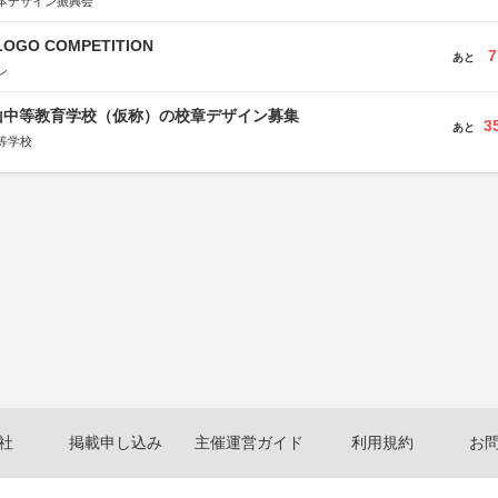
本デザイン振興会
LOGO COMPETITION
7
あと
ン
山中等教育学校（仮称）の校章デザイン募集
3
あと
等学校
社
掲載申し込み
主催運営ガイド
利用規約
お