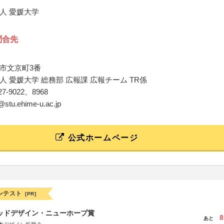
人 愛媛大学
問合先
市文京町3番
人 愛媛大学 総務部 広報課 広報チーム TR係
-927-9022、8968
@stu.ehime-u.ac.jp
公式ホームページ
ンテスト
[PR]
グッドデザイン・ニューホープ賞
8
あと