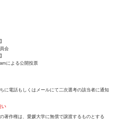
】
員会
】
agramによる公開投票
ちに電話もしくはメールにて二次選考の該当者に通知
扱い
の著作権は、愛媛大学に無償で譲渡するものとする