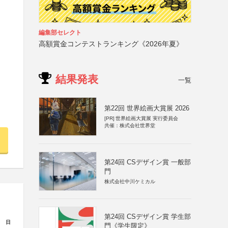
編集部セレクト
高額賞金コンテストランキング《2026年夏》
結果発表
一覧
第22回 世界絵画大賞展 2026
[PR]
世界絵画大賞展 実行委員会
共催：株式会社世界堂
第24回 CSデザイン賞 一般部
門
株式会社中川ケミカル
第24回 CSデザイン賞 学生部
日
門《学生限定》