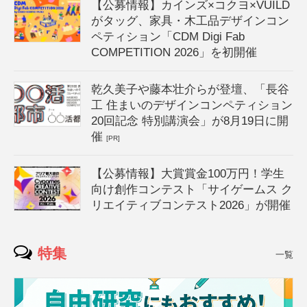
【公募情報】カインズ×コクヨ×VUILD
がタッグ、家具・木工品デザインコン
ペティション「CDM Digi Fab
COMPETITION 2026」を初開催
乾久美子や藤本壮介らが登壇、「長谷
工 住まいのデザインコンペティション
20回記念 特別講演会」が8月19日に開
催
[PR]
【公募情報】大賞賞金100万円！学生
向け創作コンテスト「サイゲームス ク
リエイティブコンテスト2026」が開催
特集
一覧