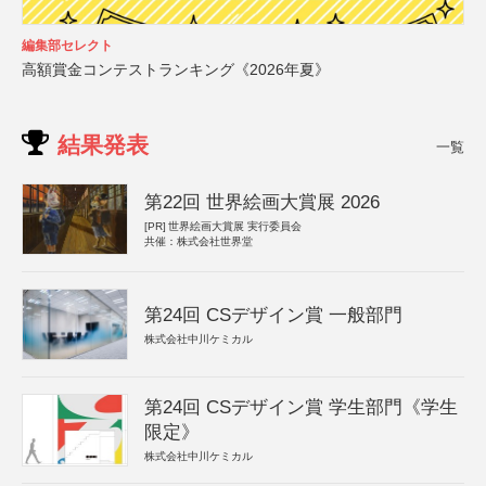
編集部セレクト
高額賞金コンテストランキング《2026年夏》
結果発表
一覧
第22回 世界絵画大賞展 2026
[PR]
世界絵画大賞展 実行委員会
共催：株式会社世界堂
第24回 CSデザイン賞 一般部門
株式会社中川ケミカル
第24回 CSデザイン賞 学生部門《学生
限定》
株式会社中川ケミカル