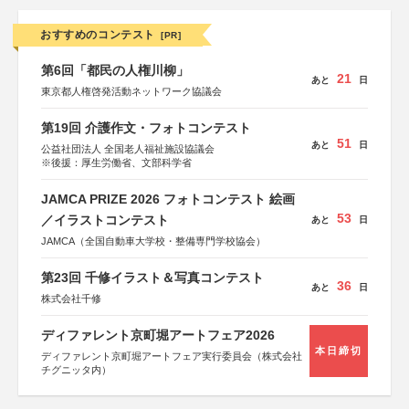
おすすめのコンテスト
[PR]
第6回「都民の人権川柳」
21
あと
日
東京都人権啓発活動ネットワーク協議会
第19回 介護作文・フォトコンテスト
51
あと
日
公益社団法人 全国老人福祉施設協議会
※後援：厚生労働省、文部科学省
JAMCA PRIZE 2026 フォトコンテスト 絵画
53
／イラストコンテスト
あと
日
JAMCA（全国自動車大学校・整備専門学校協会）
第23回 千修イラスト＆写真コンテスト
36
あと
日
株式会社千修
ディファレント京町堀アートフェア2026
本日締切
ディファレント京町堀アートフェア実行委員会（株式会社
チグニッタ内）