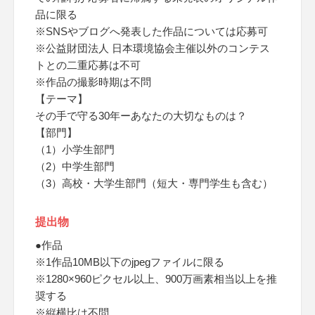
品に限る
※SNSやブログへ発表した作品については応募可
※公益財団法人 日本環境協会主催以外のコンテス
トとの二重応募は不可
※作品の撮影時期は不問
【テーマ】
その手で守る30年ーあなたの大切なものは？
【部門】
（1）小学生部門
（2）中学生部門
（3）高校・大学生部門（短大・専門学生も含む）
提出物
●作品
※1作品10MB以下のjpegファイルに限る
※1280×960ピクセル以上、900万画素相当以上を推
奨する
※縦横比は不問