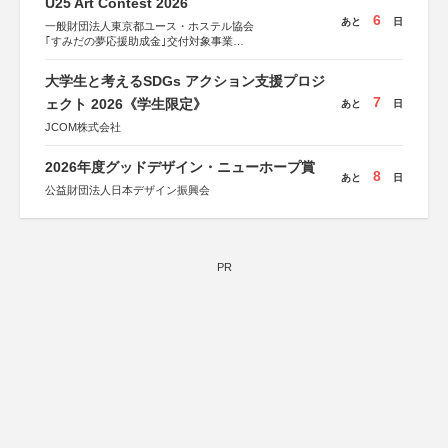
U25 Art Contest 2026
6
あと
日
一般財団法人東京都ユース・ホステル協会
｢すみだの夢応援助成金｣交付対象事業
すみだ五彩の芸術祭 連携企画
大学生と考えるSDGs アクション支援プロジ
7
ェクト 2026《学生限定》
あと
日
JCOM株式会社
2026年度グッドデザイン・ニューホープ賞
8
あと
日
公益財団法人日本デザイン振興会
PR