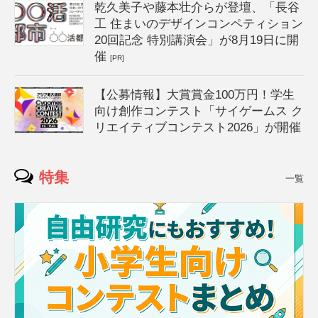
乾久美子や藤本壮介らが登壇、「長谷
工 住まいのデザインコンペティション
20回記念 特別講演会」が8月19日に開
催
[PR]
【公募情報】大賞賞金100万円！学生
向け創作コンテスト「サイゲームス ク
リエイティブコンテスト2026」が開催
特集
一覧