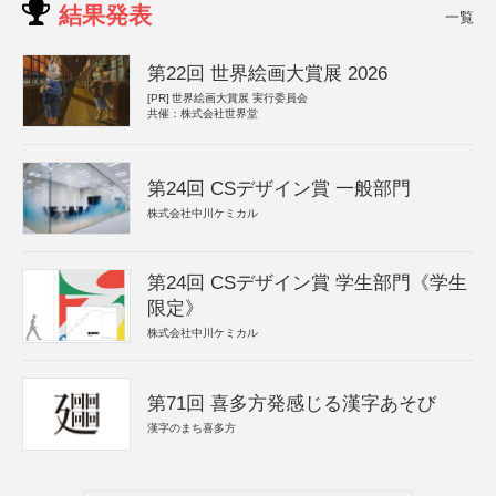
結果発表
一覧
第22回 世界絵画大賞展 2026
[PR]
世界絵画大賞展 実行委員会
共催：株式会社世界堂
第24回 CSデザイン賞 一般部門
株式会社中川ケミカル
第24回 CSデザイン賞 学生部門《学生
限定》
株式会社中川ケミカル
第71回 喜多方発感じる漢字あそび
漢字のまち喜多方