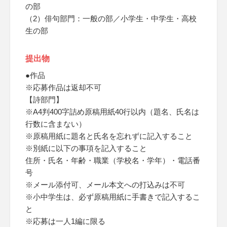
の部
（2）俳句部門：一般の部／小学生・中学生・高校
生の部
提出物
●作品
※応募作品は返却不可
【詩部門】
※A4判400字詰め原稿用紙40行以内（題名、氏名は
行数に含まない）
※原稿用紙に題名と氏名を忘れずに記入すること
※別紙に以下の事項を記入すること
住所・氏名・年齢・職業（学校名・学年）・電話番
号
※メール添付可、メール本文への打込みは不可
※小中学生は、必ず原稿用紙に手書きで記入するこ
と
※応募は一人1編に限る