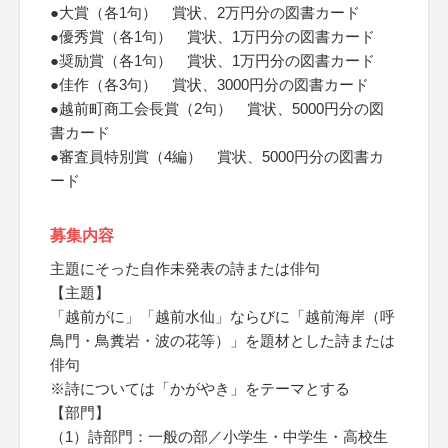
●大賞（各1句） 賞状、2万円分の図書カード
●優秀賞（各1句） 賞状、1万円分の図書カード
●奨励賞（各1句） 賞状、1万円分の図書カード
●佳作（各3句） 賞状、3000円分の図書カード
●越前町商工会長賞（2句） 賞状、5000円分の図
書カード
●審査員特別賞（4編） 賞状、5000円分の図書カ
ード
募集内容
主題にそった自作未発表の詩または俳句
【主題】
「越前がに」「越前水仙」ならびに「越前海岸（呼
鳥門・鳥糞岩・波の花等）」を題材とした詩または
俳句
※詩については「かがやき」をテーマとする
【部門】
（1）詩部門：一般の部／小学生・中学生・高校生