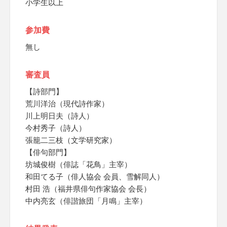
小学生以上
参加費
無し
審査員
【詩部門】
荒川洋治（現代詩作家）
川上明日夫（詩人）
今村秀子（詩人）
張籠二三枝（文学研究家）
【俳句部門】
坊城俊樹（俳誌「花鳥」主宰）
和田てる子（俳人協会 会員、雪解同人）
村田 浩（福井県俳句作家協会 会長）
中内亮玄（俳諧旅団「月鳴」主宰）