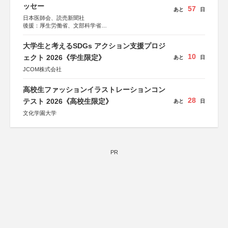
ッセー
57
あと
日
日本医師会、読売新聞社
後援：厚生労働省、文部科学省
協賛：東京海上日動火災保険株式会社、東京海上日動あん
しん生命保険株式会社
大学生と考えるSDGs アクション支援プロジ
10
ェクト 2026《学生限定》
あと
日
JCOM株式会社
高校生ファッションイラストレーションコン
28
テスト 2026《高校生限定》
あと
日
文化学園大学
PR