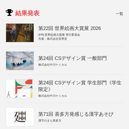
結果発表
一覧
第22回 世界絵画大賞展 2026
[PR]
世界絵画大賞展 実行委員会
共催：株式会社世界堂
第24回 CSデザイン賞 一般部門
株式会社中川ケミカル
第24回 CSデザイン賞 学生部門《学生
限定》
株式会社中川ケミカル
第71回 喜多方発感じる漢字あそび
漢字のまち喜多方