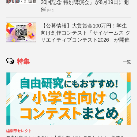
20回記念 特別講演会」が8月19日に開
催
[PR]
【公募情報】大賞賞金100万円！学生
向け創作コンテスト「サイゲームス ク
リエイティブコンテスト2026」が開催
特集
一覧
編集部セレクト