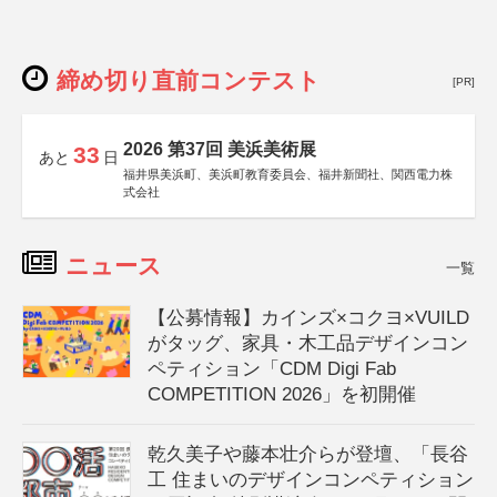
締め切り直前コンテスト
[PR]
2026 第37回 美浜美術展
33
あと
日
福井県美浜町、美浜町教育委員会、福井新聞社、関西電力株
式会社
ニュース
一覧
【公募情報】カインズ×コクヨ×VUILD
がタッグ、家具・木工品デザインコン
ペティション「CDM Digi Fab
COMPETITION 2026」を初開催
乾久美子や藤本壮介らが登壇、「長谷
工 住まいのデザインコンペティション