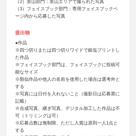
（2）里山部門：里山エリアで撮られた写真
（3）フェイスブック部門：専用フェイスブックペ
ージ内から応募した写真
提出物
●作品
※四つ切りまたは四つ切りワイドで銀塩プリントし
た作品
※フェイスブック部門は、フェイスブックに投稿可
能なサイズ
※類似作品や他人の名前を使用した場合は選考外と
する
※写真には日付を入れないこと（撮影日は応募票に
記載）
※合成写真、継ぎ写真、デジタル加工した作品は不
可（トリミングは可）
※応募点数は無制限、ただし入賞は原則一人1点と
する