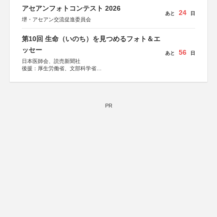
アセアンフォトコンテスト 2026
24
あと
日
堺・アセアン交流促進委員会
第10回 生命（いのち）を見つめるフォト＆エ
ッセー
56
あと
日
日本医師会、読売新聞社
後援：厚生労働省、文部科学省
協賛：東京海上日動火災保険株式会社、東京海上日動あん
しん生命保険株式会社
PR