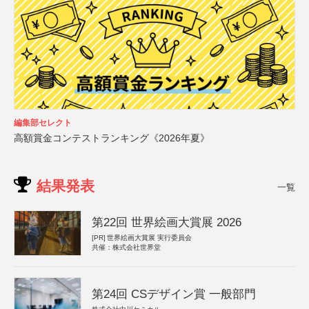
編集部セレクト
高額賞金コンテストランキング《2026年夏》
結果発表
一覧
第22回 世界絵画大賞展 2026
[PR]
世界絵画大賞展 実行委員会
共催：株式会社世界堂
第24回 CSデザイン賞 一般部門