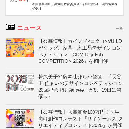
福井県美浜町、美浜町教育委員会、福井新聞社、関西電力株
式会社
ニュース
一覧
【公募情報】カインズ×コクヨ×VUILD
がタッグ、家具・木工品デザインコン
ペティション「CDM Digi Fab
COMPETITION 2026」を初開催
乾久美子や藤本壮介らが登壇、「長谷
工 住まいのデザインコンペティション
20回記念 特別講演会」が8月19日に開
催
[PR]
【公募情報】大賞賞金100万円！学生
向け創作コンテスト「サイゲームス ク
リエイティブコンテスト2026」が開催