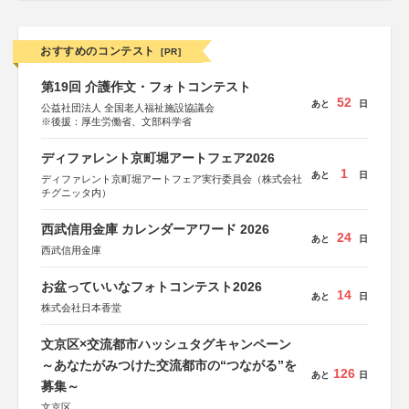
おすすめのコンテスト
[PR]
第19回 介護作文・フォトコンテスト
52
あと
日
公益社団法人 全国老人福祉施設協議会
※後援：厚生労働省、文部科学省
ディファレント京町堀アートフェア2026
1
あと
日
ディファレント京町堀アートフェア実行委員会（株式会社
チグニッタ内）
西武信用金庫 カレンダーアワード 2026
24
あと
日
西武信用金庫
お盆っていいなフォトコンテスト2026
14
あと
日
株式会社日本香堂
文京区×交流都市ハッシュタグキャンペーン
～あなたがみつけた交流都市の“つながる”を
126
あと
日
募集～
文京区