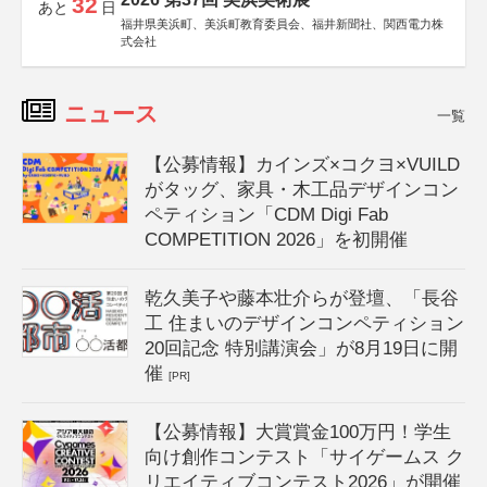
32
あと
日
福井県美浜町、美浜町教育委員会、福井新聞社、関西電力株
式会社
ニュース
一覧
【公募情報】カインズ×コクヨ×VUILD
がタッグ、家具・木工品デザインコン
ペティション「CDM Digi Fab
COMPETITION 2026」を初開催
乾久美子や藤本壮介らが登壇、「長谷
工 住まいのデザインコンペティション
20回記念 特別講演会」が8月19日に開
催
[PR]
【公募情報】大賞賞金100万円！学生
向け創作コンテスト「サイゲームス ク
リエイティブコンテスト2026」が開催