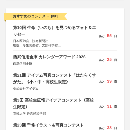
おすすめのコンテスト
[PR]
第10回 生命（いのち）を見つめるフォト＆エ
ッセー
55
あと
日
日本医師会、読売新聞社
後援：厚生労働省、文部科学省
協賛：東京海上日動火災保険株式会社、東京海上日動あん
しん生命保険株式会社
西武信用金庫 カレンダーアワード 2026
25
あと
日
西武信用金庫
第21回 アイデム写真コンテスト「はたらくす
39
がた」《小・中・高校生限定》
あと
日
株式会社アイデム
第3回 高校生広報アイデアコンテスト《高校
31
生限定》
あと
日
嘉悦大学 経営経済学部
第23回 千修イラスト＆写真コンテスト
38
あと
日