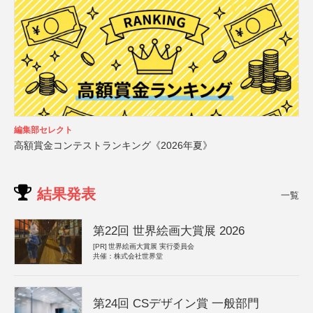
編集部セレクト
高額賞金コンテストランキング《2026年夏》
結果発表
一覧
第22回 世界絵画大賞展 2026
[PR]
世界絵画大賞展 実行委員会
共催：株式会社世界堂
第24回 CSデザイン賞 一般部門