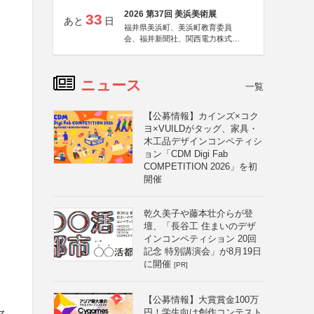
2026 第37回 美浜美術展
33
あと
日
福井県美浜町、美浜町教育委員
会、福井新聞社、関西電力株式会
社
ニュース
一覧
【公募情報】カインズ×コク
ヨ×VUILDがタッグ、家具・
木工品デザインコンペティシ
ョン「CDM Digi Fab
COMPETITION 2026」を初
開催
乾久美子や藤本壮介らが登
壇、「長谷工 住まいのデザ
インコンペティション 20回
記念 特別講演会」が8月19日
に開催
[PR]
【公募情報】大賞賞金100万
円！学生向け創作コンテスト