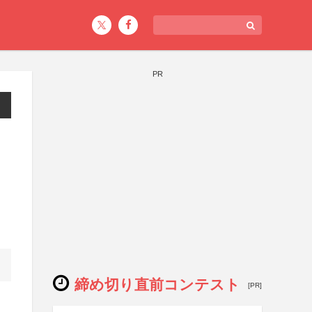
PR
締め切り直前コンテスト
[PR]