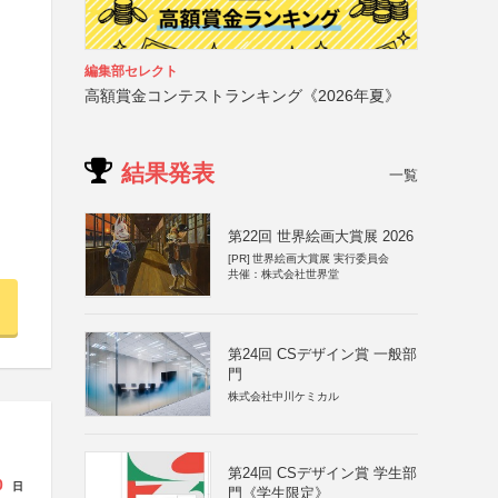
編集部セレクト
高額賞金コンテストランキング《2026年夏》
結果発表
一覧
第22回 世界絵画大賞展 2026
[PR]
世界絵画大賞展 実行委員会
共催：株式会社世界堂
第24回 CSデザイン賞 一般部
門
株式会社中川ケミカル
第24回 CSデザイン賞 学生部
0
日
門《学生限定》