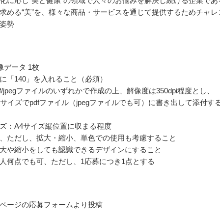
化に応じ“美と健康”の領域で人々のお悩みを解決し続ける企業であ
求める“美”を、様々な商品・サービスを通じて提供するためチャレ
姿勢
像データ 1枚
に「140」を入れること（必須）
d/pdf/jpegファイルのいずれかで作成の上、解像度は350dpi程度とし、
のサイズでpdfファイル（jpegファイルでも可）に書き出して添付す
ズ：A4サイズ縦位置に収まる程度
、ただし、拡大・縮小、単色での使用も考慮すること
大や縮小をしても認識できるデザインにすること
人何点でも可、ただし、1応募につき1点とする
ページの応募フォームより投稿