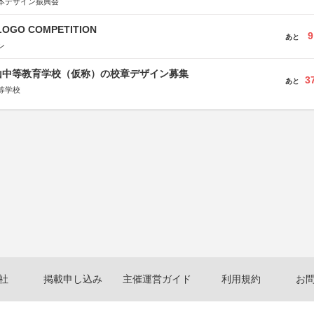
本デザイン振興会
LOGO COMPETITION
9
あと
ン
山中等教育学校（仮称）の校章デザイン募集
3
あと
等学校
社
掲載申し込み
主催運営ガイド
利用規約
お