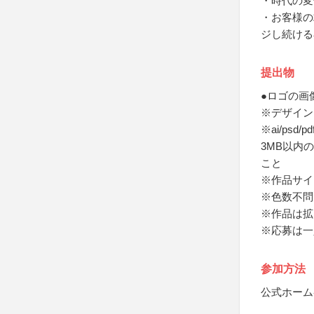
・時代の変
・お客様の
ジし続ける
提出物
●ロゴの画
※デザイン
※ai/ps
3MB以内
こと
※作品サイ
※色数不問
※作品は拡
※応募は一
参加方法
公式ホーム