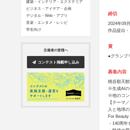
建築・インテリア・エクステリア
ビジネス・アイデア・企画
締切
デジタル・Web・アプリ
音楽・エンタメ・レシピ
2024年09月
学生向け
作品提出・
賞
主催者の皆様へ
●グランプ
コンテスト掲載申し込み
募集内容
桃谷順天館
※生成AI
※他のコン
【テーマ／
人と地球の
For Beauty 
・140周